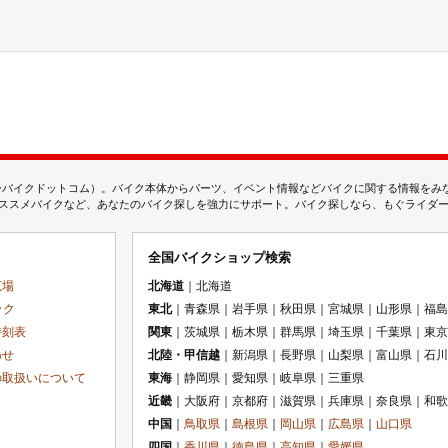
ムジェーバイクドットコム）。バイク本体からパーツ、イベント情報などバイクに関する情報を
スメバイクなど、あなたのバイク探しを強力にサポート。バイク探しなら、もぐライダーのMj
全国バイクショップ検索
広場
北海道
｜北海道
ック
東北
｜青森県｜岩手県｜秋田県｜宮城県｜山形県｜福島
時刻表
関東
｜茨城県｜栃木県｜群馬県｜埼玉県｜千葉県｜東京
わせ
北陸・甲信越
｜新潟県｜長野県｜山梨県｜富山県｜石川
の取扱いについて
東海
｜静岡県｜愛知県｜岐阜県｜三重県
近畿
｜大阪府｜京都府｜滋賀県｜兵庫県｜奈良県｜和歌
中国
｜
鳥取県
｜
島根県
｜
岡山県
｜
広島県
｜
山口県
四国
｜
香川県
｜
徳島県
｜
高知県
｜
愛媛県