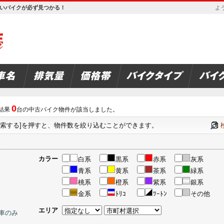
欲しいバイクが必ず見つかる！
よう
0
結果
台の中古バイク物件が該当しました。
検索する]を押すと、物件数を絞り込むことができます。
カラー
白系
黒系
赤系
灰系
青系
黄系
茶系
緑系
桃系
橙系
紫系
銀系
金系
ﾄﾘｺ
ﾂｰﾄﾝ
その他
エリア
車のみ