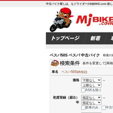
中古バイク探しは、もぐライダーのMjBIKE.com 
ベスパ50S ベスパ 中古バイク
検索の
条件を変更して[再
車名
ベスパ50S
[
再指定
]
価格
～
ASKを除く
初度登録（届出）
～
年
新車のみ
中古