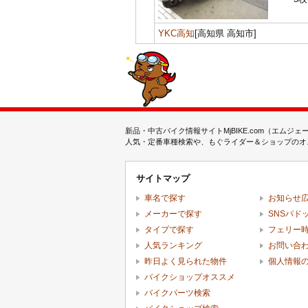
YKC高知
[高知県 高知市]
新品・中古バイク情報サイトMjBIKE.com（エ
人気・定番車種検索や、もぐライダー＆ショップのオス
サイトマップ
車名で探す
お知らせ
メーカーで探す
SNSパド
タイプで探す
フェリー
人気ランキング
お問い合
昨日よく見られた物件
個人情報
バイクショップオススメ
バイクパーツ検索