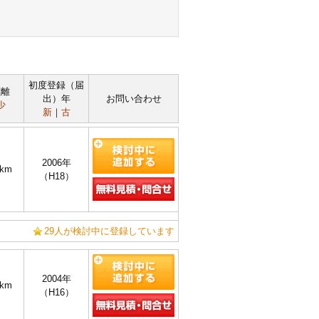
初度登録（届
距離
出）年
お問い合わせ
少
新
｜
古
2006年
7km
（H18）
29人が検討中に登録しています
2004年
0km
（H16）