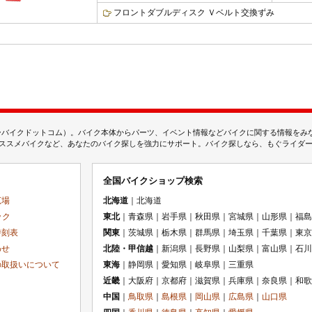
フロントダブルディスク Ｖベルト交換ずみ
ムジェーバイクドットコム）。バイク本体からパーツ、イベント情報などバイクに関する情報を
スメバイクなど、あなたのバイク探しを強力にサポート。バイク探しなら、もぐライダーのMj
全国バイクショップ検索
広場
北海道
｜北海道
ック
東北
｜青森県｜岩手県｜秋田県｜宮城県｜山形県｜福島
時刻表
関東
｜茨城県｜栃木県｜群馬県｜埼玉県｜千葉県｜東京
わせ
北陸・甲信越
｜新潟県｜長野県｜山梨県｜富山県｜石川
の取扱いについて
東海
｜静岡県｜愛知県｜岐阜県｜三重県
近畿
｜大阪府｜京都府｜滋賀県｜兵庫県｜奈良県｜和歌
中国
｜
鳥取県
｜
島根県
｜
岡山県
｜
広島県
｜
山口県