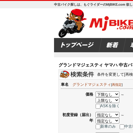
中古バイク探しは、もぐライダーのMjBIKE.com 
グランドマジェスティ ヤマハ 中古バ
条件を変更して[再
車名
グランドマジェスティ
[
再指定
]
価格
～
ASKを除く
初度登録（届出）
～
年
新車のみ
中古