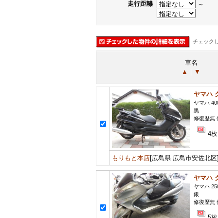
走行距離
～
チェック
車名
▲
｜
▼
ヤマハ 
ヤマハ 40
黒
修復歴無 保
4枚
もりもと本店
[広島県 広島市安佐北区
ヤマハ 
ヤマハ 25
銀
修復歴無 
5枚