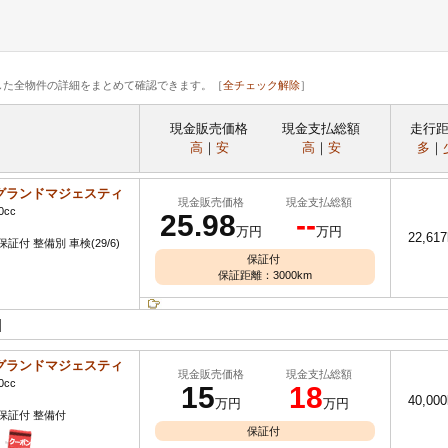
した全物件の詳細をまとめて確認できます。［
全チェック解除
］
現金販売価格
現金支払総額
走行
高
｜
安
高
｜
安
多
｜
グランドマジェスティ
現金販売価格
現金支払総額
0cc
25.98
--
万円
万円
22,61
証付 整備別 車検(29/6)
保証付
保証距離：3000km
]
グランドマジェスティ
現金販売価格
現金支払総額
0cc
15
18
40,00
万円
万円
保証付 整備付
保証付