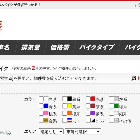
欲しいバイクが必ず見つかる！
よう
2
イク
検索の結果
台の中古バイク物件が該当しました。
検索する]を押すと、物件数を絞り込むことができます。
カラー
白系
黒系
赤系
灰系
青系
黄系
茶系
緑系
桃系
橙系
紫系
銀系
金系
ﾄﾘｺ
ﾂｰﾄﾝ
その他
エリア
車のみ