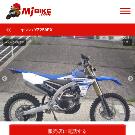
ヤマハ YZ250FX
★
9人が検討中
1/16
販売店に電話する