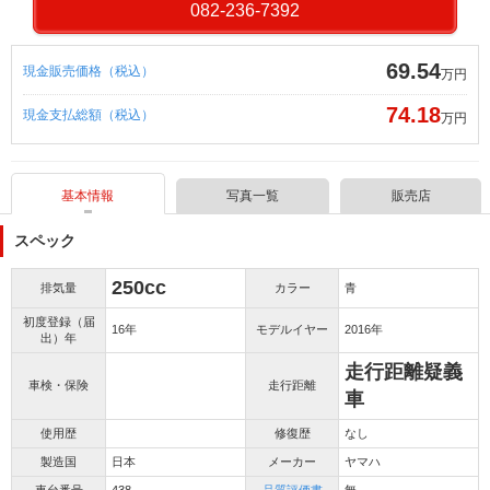
082-236-7392
69.54
現金販売価格（税込）
万円
74.18
現金支払総額（税込）
万円
基本情報
写真一覧
販売店
スペック
250cc
排気量
カラー
青
初度登録（届
16年
モデルイヤー
2016年
出）年
走行距離疑義
車検・保険
走行距離
車
使用歴
修復歴
なし
製造国
日本
メーカー
ヤマハ