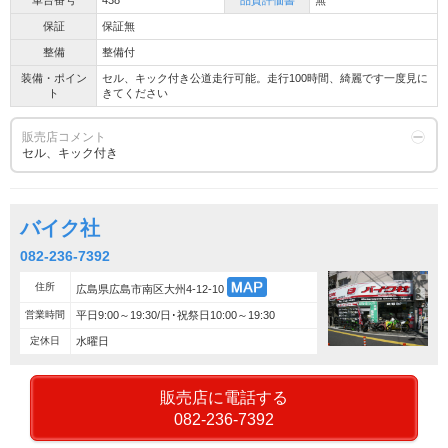
車台番号
438
品質評価書
無
保証
保証無
整備
整備付
装備・ポイン
セル、キック付き公道走行可能。走行100時間、綺麗です一度見に
ト
きてください
販売店コメント
セル、キック付き
バイク社
082-236-7392
住所
広島県広島市南区大州4-12-10
営業時間
平日9:00～19:30/日･祝祭日10:00～19:30
定休日
水曜日
販売店に電話する
082-236-7392