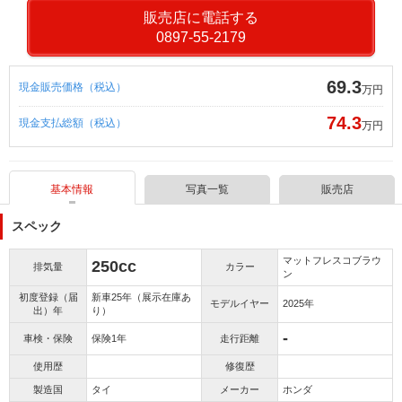
販売店に電話する
0897-55-2179
69.3
現金販売価格（税込）
万円
74.3
現金支払総額（税込）
万円
基本情報
写真一覧
販売店
スペック
マットフレスコブラウ
250cc
排気量
カラー
ン
初度登録（届
新車25年（展示在庫あ
モデルイヤー
2025年
出）年
り）
-
車検・保険
保険1年
走行距離
使用歴
修復歴
製造国
タイ
メーカー
ホンダ