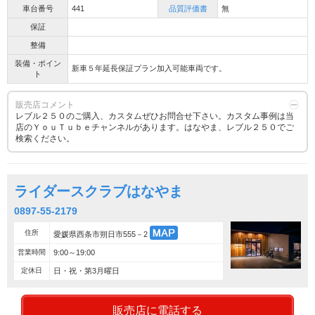
車台番号
441
品質評価書
無
保証
整備
装備・ポイン
新車５年延長保証プラン加入可能車両です。
ト
販売店コメント
レブル２５０のご購入、カスタムぜひお問合せ下さい。カスタム事例は当
店のＹｏｕＴｕｂｅチャンネルがあります。はなやま、レブル２５０でご
検索ください。
ライダースクラブはなやま
0897-55-2179
住所
愛媛県西条市朔日市555－2
営業時間
9:00～19:00
定休日
日・祝・第3月曜日
販売店に電話する