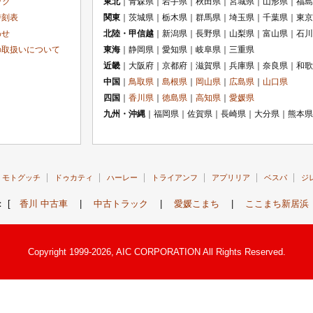
ック
東北
｜青森県｜岩手県｜秋田県｜宮城県｜山形県｜福島
時刻表
関東
｜茨城県｜栃木県｜群馬県｜埼玉県｜千葉県｜東京
わせ
北陸・甲信越
｜新潟県｜長野県｜山梨県｜富山県｜石川
の取扱いについて
東海
｜静岡県｜愛知県｜岐阜県｜三重県
近畿
｜大阪府｜京都府｜滋賀県｜兵庫県｜奈良県｜和歌
中国
｜
鳥取県
｜
島根県
｜
岡山県
｜
広島県
｜
山口県
四国
｜
香川県
｜
徳島県
｜
高知県
｜
愛媛県
九州・沖縄
｜福岡県｜佐賀県｜長崎県｜大分県｜熊本県
モトグッチ
ドゥカティ
ハーレー
トライアンフ
アプリリア
ベスパ
ジ
： [
香川 中古車
|
中古トラック
|
愛媛こまち
|
ここまち新居浜
Copyright 1999-2026, AIC CORPORATION All Rights Reserved.