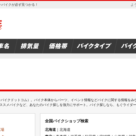
欲しいバイクが必ず見つかる！
よう
ムジェーバイクドットコム）。バイク本体からパーツ、イベント情報などバイクに関する情報を
スメバイクなど、あなたのバイク探しを強力にサポート。バイク探しなら、もぐライダーのMj
全国バイクショップ検索
広場
北海道
｜北海道