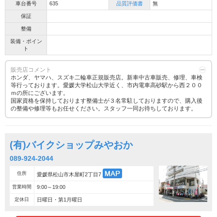
車台番号
635
品質評価書
無
保証
整備
装備・ポイン
ト
販売店コメント
ホンダ、ヤマハ、スズキ二輪車正規販売店。新車中古車販売、修理、車検
等行っております。愛媛大学松山大学近く、市内電車高砂駅から西２００
ｍの所にございます。
国家資格を保持しております整備士が３名常駐しておりますので、購入後
の整備や修理等もお任せください。スタッフ一同お待ちしております。
(有)バイクショップみやおか
089-924-2044
住所
愛媛県松山市木屋町2丁目7
営業時間
9:00～19:00
定休日
日曜日・第1月曜日