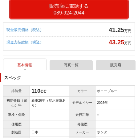
販売店に電話する
089-924-2044
41.25
現金販売価格（税込）
万円
43.25
現金支払総額（税込）
万円
基本情報
写真一覧
販売店
スペック
110cc
排気量
カラー
ボニーブルー
初度登録（届
新車26年（展示在庫あ
モデルイヤー
2026年
出）年
り）
-
車検・保険
走行距離
使用歴
修復歴
製造国
日本
メーカー
ホンダ