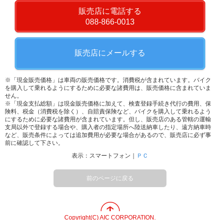
販売店に電話する
088-866-0013
販売店にメールする
※「現金販売価格」は車両の販売価格です。消費税が含まれています。バイク
を購入して乗れるようにするために必要な諸費用は、販売価格に含まれていま
せん。
※「現金支払総額」は現金販売価格に加えて、検査登録手続き代行の費用、保
険料、税金（消費税を除く）、自賠責保険など、バイクを購入して乗れるよう
にするために必要な諸費用が含まれています。但し、販売店のある管轄の運輸
支局以外で登録する場合や、購入者の指定場所へ陸送納車したり、遠方納車時
など、販売条件によっては追加費用が必要な場合があるので、販売店に必ず事
前に確認して下さい。
表示：スマートフォン｜
ＰＣ
前のページに戻る
Copyright(C) AIC CORPORATION.