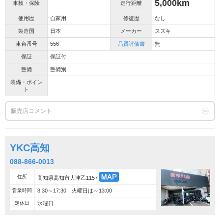
5,000km
車検・保険
走行距離
使用歴
自家用
修復歴
なし
製造国
日本
メーカー
スズキ
車台番号
556
品質評価書
無
保証
保証付
整備
整備別
装備・ポイン
ト
販売店コメント
YKC高知
088-866-0013
住所
高知県高知市大津乙1157
営業時間
8:30～17:30 火曜日は～13:00
定休日
水曜日