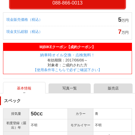
088-866-0013
5
現金販売価格（税込）
万円
7
現金支払総額（税込）
万円
MjBIKEクーポン【成約クーポン】
納車時オイル交換・点検無料！
有効期限：2017/06/06～
対象者：ご成約された方
【使用条件等こちらで必ずご確認下さい】
基本情報
写真一覧
販売店
スペック
50cc
排気量
カラー
青
初度登録（届
不明
モデルイヤー
不明
出）年