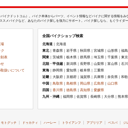
ムジェーバイクドットコム）。バイク本体からパーツ、イベント情報などバイクに関する情報を
スメバイクなど、あなたのバイク探しを強力にサポート。バイク探しなら、もぐライダーのMj
全国バイクショップ検索
広場
北海道
｜北海道
ック
東北
｜青森県｜岩手県｜秋田県｜宮城県｜山形県｜福島
時刻表
関東
｜茨城県｜栃木県｜群馬県｜埼玉県｜千葉県｜東京
わせ
北陸・甲信越
｜新潟県｜長野県｜山梨県｜富山県｜石川
の取扱いについて
東海
｜静岡県｜愛知県｜岐阜県｜三重県
近畿
｜大阪府｜京都府｜滋賀県｜兵庫県｜奈良県｜和歌
中国
｜
鳥取県
｜
島根県
｜
岡山県
｜
広島県
｜
山口県
四国
｜
香川県
｜
徳島県
｜
高知県
｜
愛媛県
九州・沖縄
｜福岡県｜佐賀県｜長崎県｜大分県｜熊本県
モトグッチ
ドゥカティ
ハーレー
トライアンフ
アプリリア
ベスパ
ジ