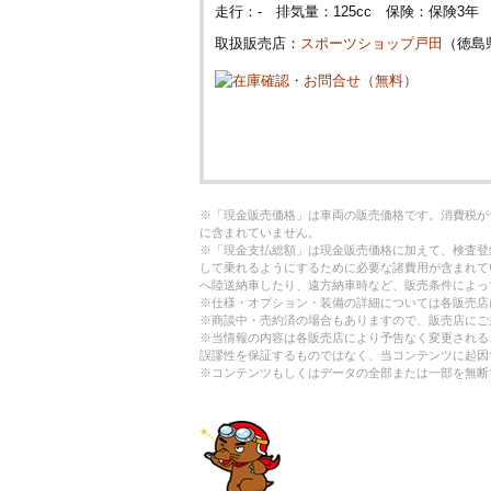
走行：- 排気量：125cc 保険：保険3
取扱販売店：
スポーツショップ戸田
（徳島
※「現金販売価格」は車両の販売価格です。消費税が
に含まれていません。
※「現金支払総額」は現金販売価格に加えて、検査登
して乗れるようにするために必要な諸費用が含まれて
へ陸送納車したり、遠方納車時など、販売条件によっ
※仕様・オプション・装備の詳細については各販売店
※商談中・売約済の場合もありますので、販売店にご
※当情報の内容は各販売店により予告なく変更される
誤謬性を保証するものではなく、当コンテンツに起因
※コンテンツもしくはデータの全部または一部を無断