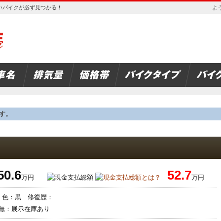
欲しいバイクが必ず見つかる！
よう
す。
50.6
52.7
万円
万円
年 色：黒 修復歴：
無：展示在庫あり