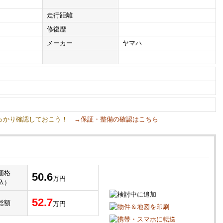
走行距離
修復歴
メーカー
ヤマハ
しっかり確認しておこう！
→保証・整備の確認はこちら
価格
50.6
万円
込）
52.7
総額
万円