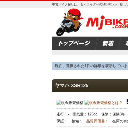
中古バイク探しは、もぐライダーのMjBIKE.com 
現在、選択された1件の詳細を表示していま
ヤマハ XSR125
走行：- 排気量：125cc 保険：保険3
保証： 整備：
品質評価書
： 在庫の有