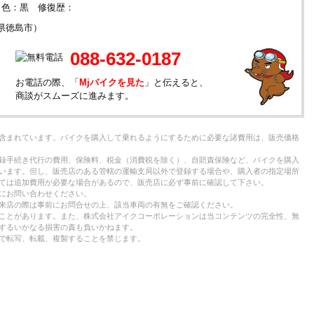
年 色：黒 修復歴：
県徳島市）
088-632-0187
お電話の際、「
Mjバイクを見た
」と伝えると、
商談がスムーズに進みます。
含まれています。バイクを購入して乗れるようにするために必要な諸費用は、販売価格
録手続き代行の費用、保険料、税金（消費税を除く）、自賠責保険など、バイクを購入
います。但し、販売店のある管轄の運輸支局以外で登録する場合や、購入者の指定場所
ては追加費用が必要な場合があるので、販売店に必ず事前に確認して下さい。
にお問い合わせください。
来店の際は事前にお問合せの上、該当車両の有無をご確認ください。
ことがあります。また、株式会社アイクコーポレーションは当コンテンツの完全性、無
するいかなる損害の責も負いかねます。
で転写、転載、複製することを禁じます。