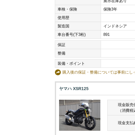
展示在庫あり
車検・保険
保険3年
使用歴
製造国
インドネシア
車台番号(下3桁)
891
保証
整備
装備・ポイント
購入後の保証・整備については事前に
ヤマハ XSR125
現金販売
（消費税
現金支払