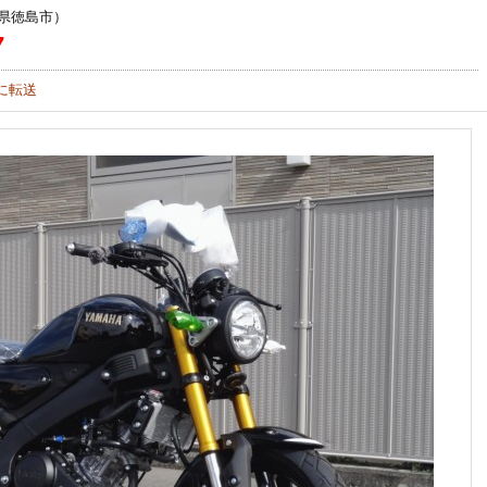
県徳島市）
7
に転送