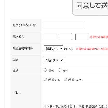
お住まいの市町村
電話番号
-
-
※電話返信希望
希望連絡時間帯
時ごろ
※電話返信希望の方は必須
年齢
性別
男性
女性
希望する
希望しない
下取り
※下取り車がある場合は、車名･初度登録（届出