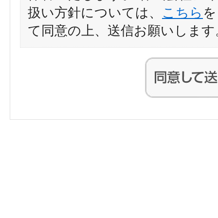
扱い方針については、
こちら
を
て同意の上、送信お願いします