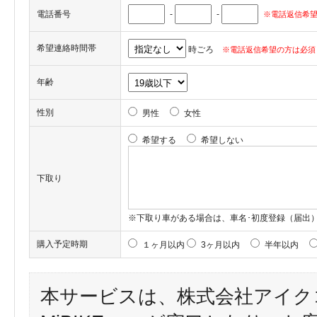
電話番号
-
-
※電話返信希望
希望連絡時間帯
時ごろ
※電話返信希望の方は必須
年齢
性別
男性
女性
希望する
希望しない
下取り
※下取り車がある場合は、車名･初度登録（届出
購入予定時期
１ヶ月以内
3ヶ月以内
半年以内
本サービスは、株式会社アイク