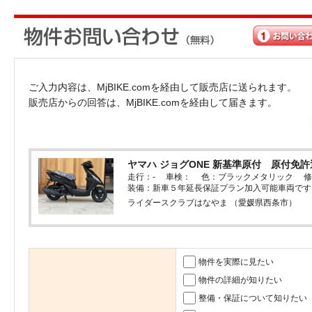
ご入力内容は、MjBIKE.comを経由して販売店に送られます。
販売店からの回答は、MjBIKE.comを経由して届きます。
ヤマハ ジョグONE 新基準原付 原付免許運
走行：- 車検： 色：ブラックメタリック 修
装備：新車５年延長保証プラン加入可能車両です
ライダースクラブはなやま （愛媛県西条市）
物件を実際に見たい
物件の詳細が知りたい
整備・保証について知りたい