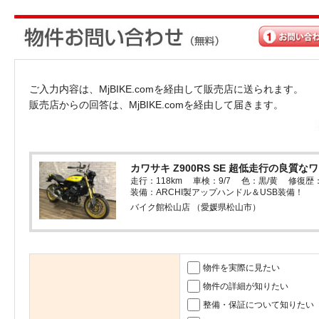
ご入力内容は、MjBIKE.comを経由して販売店に送られます。
販売店からの回答は、MjBIKE.comを経由して届きます。
カワサキ Z900RS SE 超低走行の良質な
走行：118km 車検：9/7 色：黒/黄 修復歴
装備：ARCHI製アップハンドル＆USB装備！
バイク館松山店 （愛媛県松山市）
物件を実際に見たい
物件の詳細が知りたい
整備・保証について知りたい