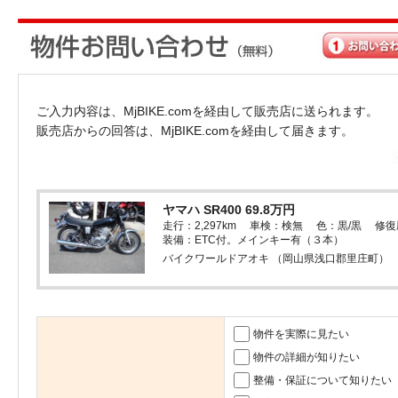
ご入力内容は、MjBIKE.comを経由して販売店に送られます。
販売店からの回答は、MjBIKE.comを経由して届きます。
ヤマハ SR400 69.8万円
走行：2,297km 車検：検無 色：黒/黒 修
装備：ETC付。メインキー有（３本）
バイクワールドアオキ （岡山県浅口郡里庄町）
物件を実際に見たい
物件の詳細が知りたい
整備・保証について知りたい