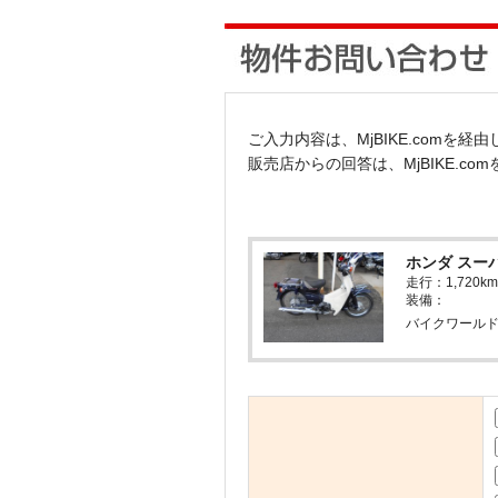
ご入力内容は、MjBIKE.comを
販売店からの回答は、MjBIKE.c
ホンダ スーパ
走行：1,72
装備：
バイクワールド