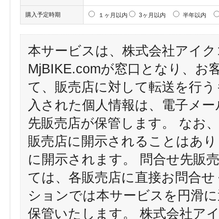
購入予定時期
１ヶ月以内
3ヶ月以内
半年以内
本サービスは、株式会社アイク
MjBIKE.comが窓口となり
て、販売店に対して転送を行う
入された個人情報は、電子メー
先販売店が保管します。 なお
販売店に開示されることはあり
に開示されます。 問合せ先販
ては、各販売店に直接お問合せ
ションでは本サービスを円滑に
保管いたします。 株式会社ア