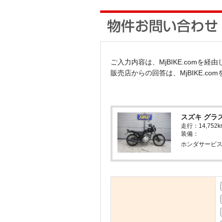
ご入力内容は、MjBIKE.comを
販売店からの回答は、MjBIKE.c
スズキ グラス
走行：14,7
装備：
ホンダサービス