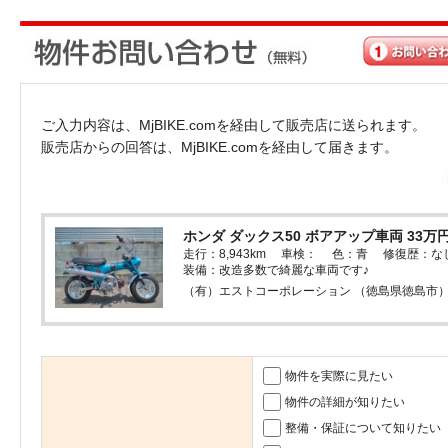
ご入力内容は、MjBIKE.comを経由して販売店に送られます。
販売店からの回答は、MjBIKE.comを経由して届きます。
ホンダ ダックス50 ボアアップ車両 33万
走行：8,943km 車検： 色：青 修復歴：な
装備：改造多数で綺麗な車両です♪
（有）エストコーポレーション （徳島県徳島市
物件を実際に見たい
物件の詳細が知りたい
整備・保証について知りたい