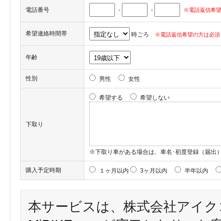
電話番号
-
-
※電話返信希望
希望連絡時間帯
時ごろ
※電話返信希望の方は必須
年齢
性別
男性
女性
希望する
希望しない
下取り
※下取り車がある場合は、車名･初度登録（届出
購入予定時期
１ヶ月以内
3ヶ月以内
半年以内
本サービスは、株式会社アイク