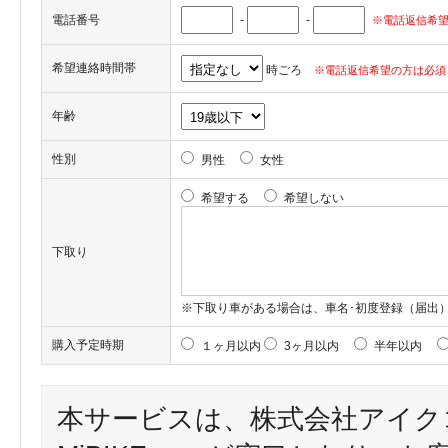
電話番号
-
-
※電話返信希望
希望連絡時間帯
時ごろ
※電話返信希望の方は必須
年齢
性別
男性
女性
希望する
希望しない
下取り
※下取り車がある場合は、車名･初度登録（届出
購入予定時期
１ヶ月以内
3ヶ月以内
半年以内
本サービスは、株式会社アイク