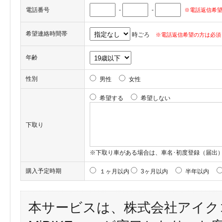
電話番号
-
-
※電話返信希望
希望連絡時間帯
時ごろ
※電話返信希望の方は必須
年齢
性別
男性
女性
希望する
希望しない
下取り
※下取り車がある場合は、車名･初度登録（届出
購入予定時期
１ヶ月以内
3ヶ月以内
半年以内
本サービスは、株式会社アイク