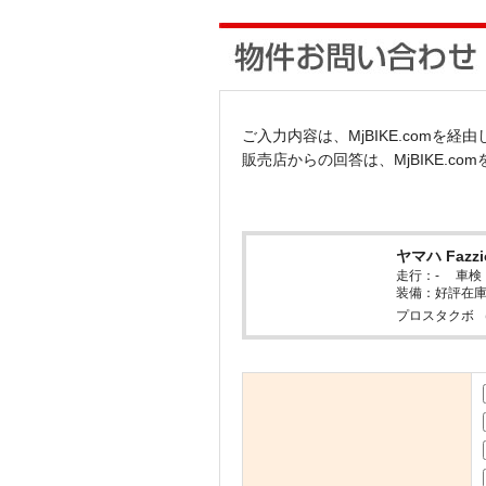
ご入力内容は、MjBIKE.comを
販売店からの回答は、MjBIKE.c
ヤマハ Fazzi
走行：- 車
装備：好評在
プロスタクボ 