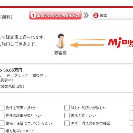
経由して販売店に送られます。
omを経由して届きます。
o 36.85万円
検： 色：ブラック 修復歴：
庫展示中！
（愛媛県松山市）
物件を実際に見たい
詳しい見積りが欲しい
物件の詳細が知りたい
来店予約したい
整備・保証について知りたい
キズ・汚れの有無の確認
遠方納車について