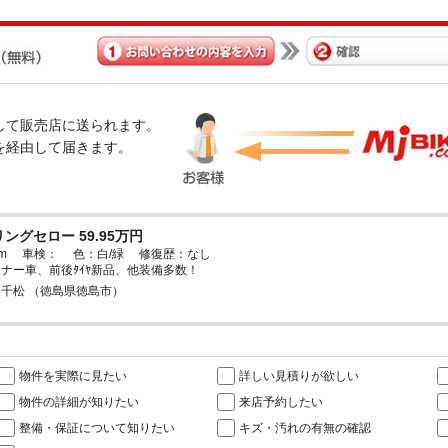
経由して販売店に送られます。
omを経由して届きます。
ングセロー 59.95万円
29km 車検： 色：白/緑 修復歴：なし
ナー車、前後ﾀｲﾔ新品、他装備多数！
 千松 （徳島県徳島市）
物件を実際に見たい
詳しい見積りが欲しい
物件の詳細が知りたい
来店予約したい
整備・保証について知りたい
キズ・汚れの有無の確認