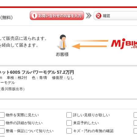
経由して販売店に送られます。
omを経由して届きます。
ット600S フルパワーモデル 57.2万円
00km 車検：検2付 色：青/青 修復歴：なし
ワーモデル
D （香川県坂出市）
物件を実際に見たい
詳しい見積りが欲しい
物件の詳細が知りたい
来店予約したい
整備・保証について知りたい
キズ・汚れの有無の確認