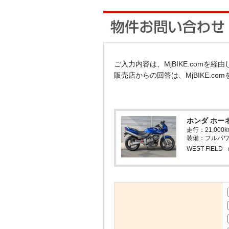
ご入力内容は、MjBIKE.comを
販売店からの回答は、MjBIKE.c
ホンダ ホーネ
走行：21,0
装備：フルパ
WEST FIEL