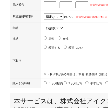
電話番号
-
-
※電話返信希望
希望連絡時間帯
時ごろ
※電話返信希望の方は必須
年齢
性別
男性
女性
希望する
希望しない
下取り
※下取り車がある場合は、車名･初度登録（届出
購入予定時期
１ヶ月以内
3ヶ月以内
半年以内
本サービスは、株式会社アイク