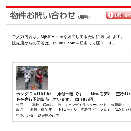
ご入力内容は、MjBIKE.comを経由して販売店に送られます。
販売店からの回答は、MjBIKE.comを経由して届きます。
ホンダ Dio110 Lite 原付ー種 です！ Newモデル 空冷4ｻ
各色先行予約販売しています。 23.98万円
走行：- 車検：保無し 色：キャンディラスターレッド 修復歴：
装備： 原付ー種 です！ Newモデル 空冷4ｻｲｸﾙ ５ｐｓ 72.5ｋｍ/
中予ホンダ （愛媛県松山市）