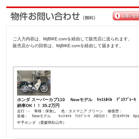
ご入力内容は、MjBIKE.comを経由して販売店に送られます。
販売店からの回答は、MjBIKE.comを経由して届きます。
ホンダ スーパーカブ110 Newモデル ｷｬｽﾄﾎｲﾙ ﾃﾞｽｸﾌﾞﾚｰｷ
納車OK！！ 35.2万円
走行：- 車検：保無し 色：タスマニア グリーン 修復歴：
装備： Newモデル ｷｬｽﾄﾎｲﾙ ﾃｽｸﾌﾞﾚｰｷ ABS付！ 空冷4ｻｲｸﾙ 8ps
中予ホンダ （愛媛県松山市）