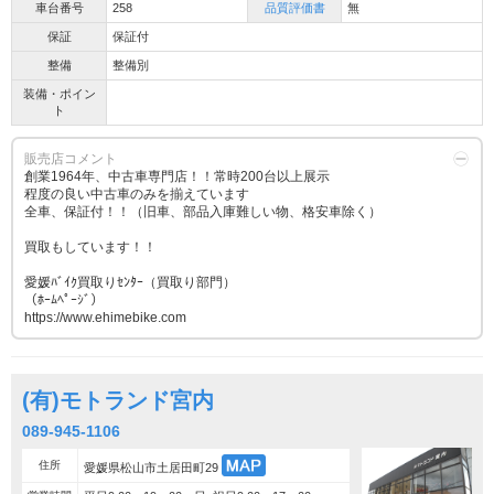
車台番号
258
品質評価書
無
保証
保証付
整備
整備別
装備・ポイン
ト
販売店コメント
創業1964年、中古車専門店！！常時200台以上展示
程度の良い中古車のみを揃えています
全車、保証付！！（旧車、部品入庫難しい物、格安車除く）
買取もしています！！
愛媛ﾊﾞｲｸ買取りｾﾝﾀｰ（買取り部門）
（ﾎｰﾑﾍﾟｰｼﾞ）
https://www.ehimebike.com
(有)モトランド宮内
089-945-1106
住所
愛媛県松山市土居田町29