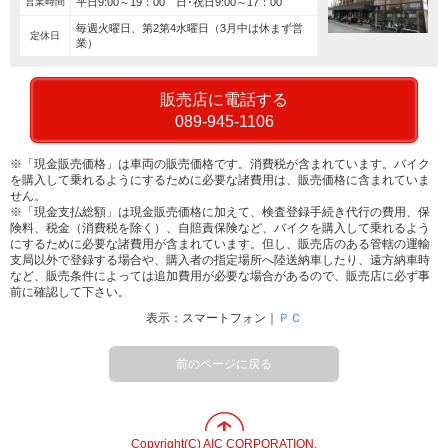
営業時間
平日9:00～19：00 日･祝日9:00～17：00
毎週火曜日、第2第4水曜日（3月中は休まず営
定休日
業）
販売店に電話する
089-945-1106
※「現金販売価格」は車両の販売価格です。消費税が含まれています。バイク
を購入して乗れるようにするために必要な諸費用は、販売価格に含まれていま
せん。
※「現金支払総額」は現金販売価格に加えて、検査登録手続き代行の費用、保
険料、税金（消費税を除く）、自賠責保険など、バイクを購入して乗れるよう
にするために必要な諸費用が含まれています。但し、販売店のある管轄の運輸
支局以外で登録する場合や、購入者の指定場所へ陸送納車したり、遠方納車時
など、販売条件によっては追加費用が必要な場合があるので、販売店に必ず事
前に確認して下さい。
表示：スマートフォン｜
ＰＣ
前のページに戻る
Copyright(C) AIC CORPORATION.