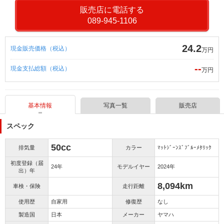
販売店に電話する
089-945-1106
24.2
現金販売価格（税込）
万円
--
現金支払総額（税込）
万円
基本情報
写真一覧
販売店
スペック
50cc
排気量
カラー
ﾏｯﾄｼﾞｰﾝｽﾞﾌﾞﾙｰﾒﾀﾘｯｸ
初度登録（届
24年
モデルイヤー
2024年
出）年
8,094km
車検・保険
走行距離
使用歴
自家用
修復歴
なし
製造国
日本
メーカー
ヤマハ