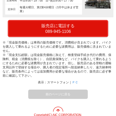
営業時間
平日9:00～19：00 日･祝日9:00～17：00
毎週火曜日、第2第4水曜日（3月中は休まず営
定休日
業）
販売店に電話する
089-945-1106
※「現金販売価格」は車両の販売価格です。消費税が含まれています。バイク
を購入して乗れるようにするために必要な諸費用は、販売価格に含まれていま
せん。
※「現金支払総額」は現金販売価格に加えて、検査登録手続き代行の費用、保
険料、税金（消費税を除く）、自賠責保険など、バイクを購入して乗れるよう
にするために必要な諸費用が含まれています。但し、販売店のある管轄の運輸
支局以外で登録する場合や、購入者の指定場所へ陸送納車したり、遠方納車時
など、販売条件によっては追加費用が必要な場合があるので、販売店に必ず事
前に確認して下さい。
表示：スマートフォン｜
ＰＣ
前のページに戻る
Copyright(C) AIC CORPORATION.