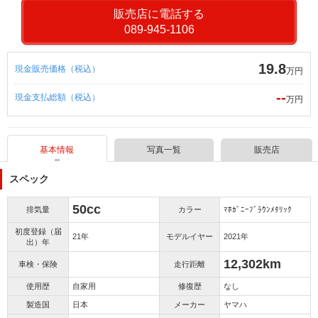
販売店に電話する
089-945-1106
19.8
現金販売価格（税込）
万円
--
現金支払総額（税込）
万円
基本情報
写真一覧
販売店
スペック
50cc
排気量
カラー
ﾏﾎｶﾞﾆｰﾌﾞﾗｳﾝﾒﾀﾘｯｸ
初度登録（届
21年
モデルイヤー
2021年
出）年
12,302km
車検・保険
走行距離
使用歴
自家用
修復歴
なし
製造国
日本
メーカー
ヤマハ