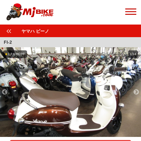
ヤマハ ビーノ
FI-2
★
1人が検討中
1/14