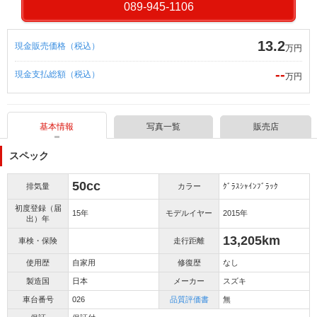
089-945-1106
13.2
現金販売価格（税込）
万円
--
現金支払総額（税込）
万円
基本情報
写真一覧
販売店
スペック
50cc
排気量
カラー
ｸﾞﾗｽｼｬｲﾝﾌﾞﾗｯｸ
初度登録（届
15年
モデルイヤー
2015年
出）年
13,205km
車検・保険
走行距離
使用歴
自家用
修復歴
なし
製造国
日本
メーカー
スズキ
車台番号
026
品質評価書
無