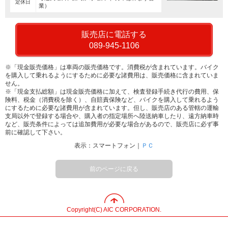
定休日
業）
販売店に電話する
089-945-1106
※「現金販売価格」は車両の販売価格です。消費税が含まれています。バイク
を購入して乗れるようにするために必要な諸費用は、販売価格に含まれていま
せん。
※「現金支払総額」は現金販売価格に加えて、検査登録手続き代行の費用、保
険料、税金（消費税を除く）、自賠責保険など、バイクを購入して乗れるよう
にするために必要な諸費用が含まれています。但し、販売店のある管轄の運輸
支局以外で登録する場合や、購入者の指定場所へ陸送納車したり、遠方納車時
など、販売条件によっては追加費用が必要な場合があるので、販売店に必ず事
前に確認して下さい。
表示：スマートフォン｜
ＰＣ
前のページに戻る
Copyright(C) AIC CORPORATION.