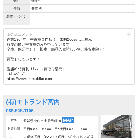
保証
保証付
整備
整備別
装備・ポイン
ト
販売店コメント
創業1964年、中古車専門店！！常時200台以上展示
程度の良い中古車のみを揃えています
全車、保証付！！（旧車、部品入庫難しい物、格安車除く）
買取もしています！！
愛媛ﾊﾞｲｸ買取りｾﾝﾀｰ（買取り部門）
（ﾎｰﾑﾍﾟｰｼﾞ）
https://www.ehimebike.com
(有)モトランド宮内
089-945-1106
住所
愛媛県松山市土居田町29
営業時間
平日9:00～19：00 日･祝日9:00～17：00
毎週火曜日、第2第4水曜日（3月中は休まず営