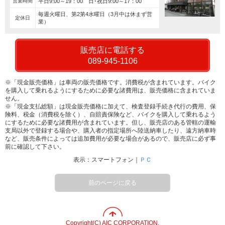
営業時間
平日9:00～19：00 日･祝日9:00～17：00
毎週火曜日、第2第4水曜日（3月中は休まず営
定休日
業）
販売店に電話する
089-945-1106
※「現金販売価格」は車両の販売価格です。消費税が含まれています。バイク
を購入して乗れるようにするために必要な諸費用は、販売価格に含まれていま
せん。
※「現金支払総額」は現金販売価格に加えて、検査登録手続き代行の費用、保
険料、税金（消費税を除く）、自賠責保険など、バイクを購入して乗れるよう
にするために必要な諸費用が含まれています。但し、販売店のある管轄の運輸
支局以外で登録する場合や、購入者の指定場所へ陸送納車したり、遠方納車時
など、販売条件によっては追加費用が必要な場合があるので、販売店に必ず事
前に確認して下さい。
表示：スマートフォン｜
ＰＣ
前のページに戻る
Copyright(C) AIC CORPORATION.