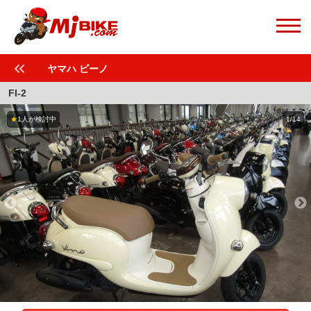
ヤマハ ビーノ
FI-2
★
1人が検討中
1/14