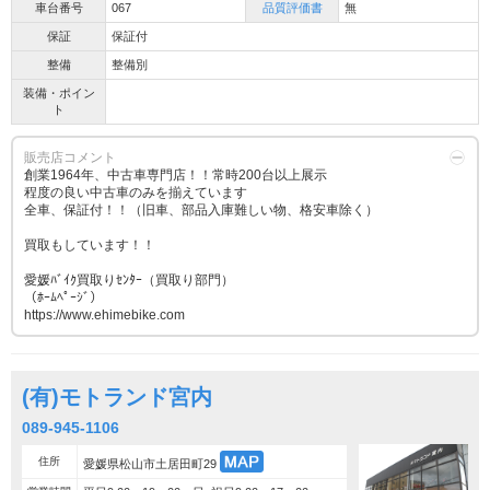
車台番号
067
品質評価書
無
保証
保証付
整備
整備別
装備・ポイン
ト
販売店コメント
創業1964年、中古車専門店！！常時200台以上展示
程度の良い中古車のみを揃えています
全車、保証付！！（旧車、部品入庫難しい物、格安車除く）
買取もしています！！
愛媛ﾊﾞｲｸ買取りｾﾝﾀｰ（買取り部門）
（ﾎｰﾑﾍﾟｰｼﾞ）
https://www.ehimebike.com
(有)モトランド宮内
089-945-1106
住所
愛媛県松山市土居田町29