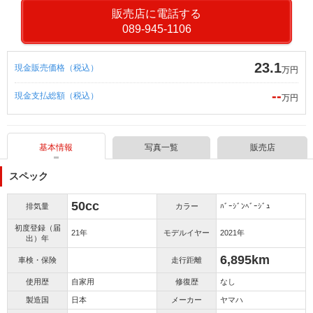
販売店に電話する
089-945-1106
23.1
現金販売価格（税込）
万円
--
現金支払総額（税込）
万円
基本情報
写真一覧
販売店
スペック
50cc
排気量
カラー
ﾊﾞｰｼﾞﾝﾍﾞｰｼﾞｭ
初度登録（届
21年
モデルイヤー
2021年
出）年
6,895km
車検・保険
走行距離
使用歴
自家用
修復歴
なし
製造国
日本
メーカー
ヤマハ