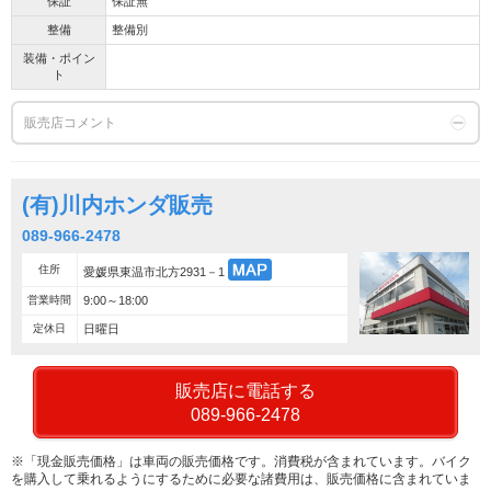
保証
保証無
整備
整備別
装備・ポイン
ト
販売店コメント
(有)川内ホンダ販売
089-966-2478
住所
愛媛県東温市北方2931－1
営業時間
9:00～18:00
定休日
日曜日
販売店に電話する
089-966-2478
※「現金販売価格」は車両の販売価格です。消費税が含まれています。バイク
を購入して乗れるようにするために必要な諸費用は、販売価格に含まれていま