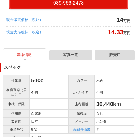
089-966-2478
14
現金販売価格（税込）
万円
14.33
現金支払総額（税込）
万円
基本情報
写真一覧
販売店
スペック
50cc
排気量
カラー
水色
初度登録（届
不明
モデルイヤー
不明
出）年
30,440km
車検・保険
走行距離
使用歴
自家用
修復歴
なし
製造国
日本
メーカー
ホンダ
車台番号
672
品質評価書
無