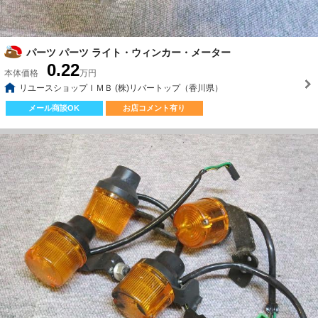
パーツ パーツ ライト・ウィンカー・メーター
0.22
本体価格
万円
リユースショップＩＭＢ (株)リバートップ（香川県）
メール商談OK
お店コメント有り