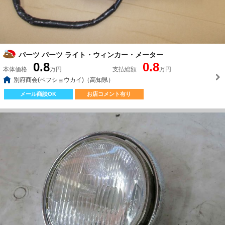
パーツ パーツ ライト・ウィンカー・メーター
0.8
0.8
本体価格
万円
支払総額
万円
別府商会(ベフショウカイ)（高知県）
メール商談OK
お店コメント有り