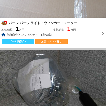
パーツ パーツ ライト・ウィンカー・メーター
1
1
本体価格
万円
支払総額
万円
別府商会(ベフショウカイ)（高知県）
メール商談OK
お店コメント有り