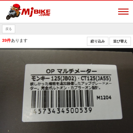
戻る
39件
あります
絞り込み
並び替え