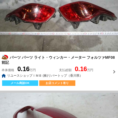
パーツ パーツ ライト・ウィンカー・メーター フォルツァMF08
前記
0.16
0.16
本体価格
万円
支払総額
万円
リユースショップＩＭＢ (株)リバートップ（香川県）
メール商談OK
お店コメント有り