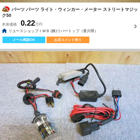
パーツ パーツ ライト・ウィンカー・メーター ストリートマジッ
ク50
0.22
本体価格
万円
リユースショップＩＭＢ (株)リバートップ（香川県）
メール商談OK
お店コメント有り