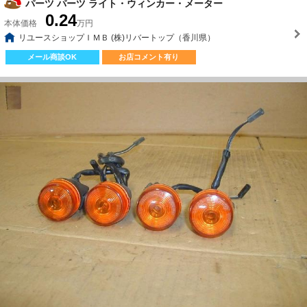
パーツ パーツ ライト・ウィンカー・メーター
0.24
本体価格
万円
リユースショップＩＭＢ (株)リバートップ（香川県）
メール商談OK
お店コメント有り