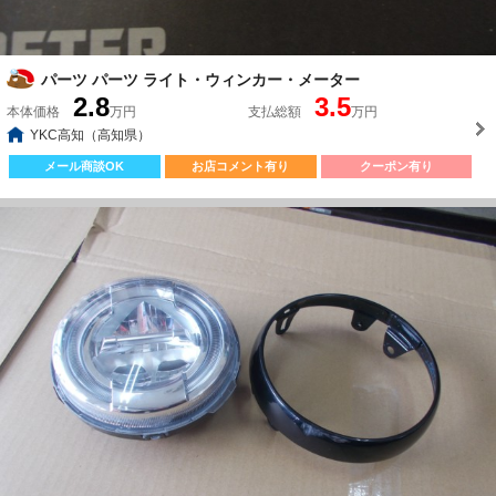
パーツ パーツ ライト・ウィンカー・メーター
2.8
3.5
本体価格
万円
支払総額
万円
YKC高知（高知県）
メール商談OK
お店コメント有り
クーポン有り