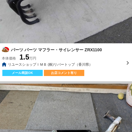
パーツ パーツ マフラー・サイレンサー ZRX1100
1.5
本体価格
万円
リユースショップＩＭＢ (株)リバートップ（香川県）
メール商談OK
お店コメント有り