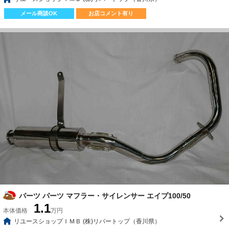
メール商談OK
お店コメント有り
パーツ パーツ マフラー・サイレンサー エイプ100/50
1.1
本体価格
万円
リユースショップＩＭＢ (株)リバートップ（香川県）