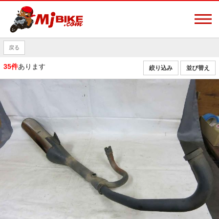
戻る
35件
あります
絞り込み
並び替え