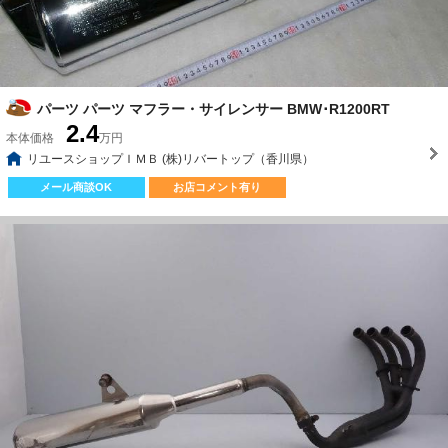
パーツ パーツ マフラー・サイレンサー BMW･R1200RT
2.4
本体価格
万円
リユースショップＩＭＢ (株)リバートップ（香川県）
メール商談OK
お店コメント有り