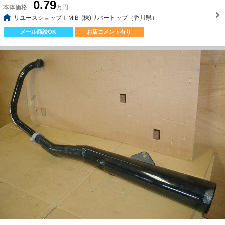
0.79
本体価格
万円
リユースショップＩＭＢ (株)リバートップ（香川県）
メール商談OK
お店コメント有り