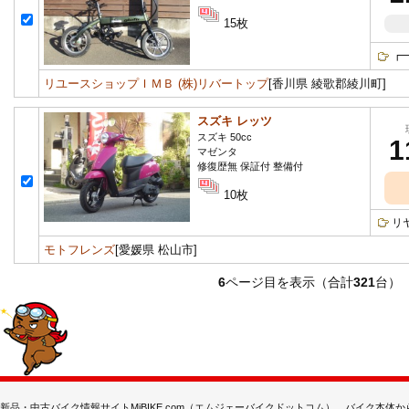
15枚
┏
リユースショップＩＭＢ (株)リバートップ
[香川県 綾歌郡綾川町]
スズキ レッツ
スズキ 50cc
1
マゼンタ
修復歴無 保証付 整備付
10枚
リ
モトフレンズ
[愛媛県 松山市]
6
ページ目を表示（合計
321
台）
新品・中古バイク情報サイトMjBIKE.com（エムジェーバイクドットコム）。バイク本