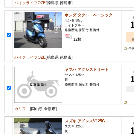
バイクライフOZE
[徳島県 徳島市]
ホンダ タクト・ベーシック
ホンダ 50cc
ライトブルー
修復歴無 保証付 整備付
12枚
全
バイクライフOZE
[徳島県 徳島市]
ヤマハ アクシストリート
ヤマハ 125cc
銀
修復歴無 保証無 整備付
カリフ
[岡山県 倉敷市]
スズキ アドレスV125G
スズキ 125cc
灰