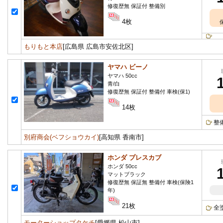
修復歴無 保証付 整備別
4枚
もりもと本店
[広島県 広島市安佐北区]
ヤマハ ビーノ
ヤマハ 50cc
青/白
修復歴無 保証付 整備付 車検(保1)
14枚
整
別府商会(ベフショウカイ)
[高知県 香南市]
ホンダ プレスカブ
ホンダ 50cc
マットブラック
修復歴無 保証無 整備付 車検(保険1
年)
21枚
全
モーターショップタケチ
[愛媛県 松山市]