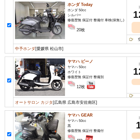
ホンダ Today
ホンダ 50cc
1
シルバー
修復歴無 保証付 整備付 車検(保無し)
20枚
空冷
中予ホンダ
[愛媛県 松山市]
ヤマハ ビーノ
ヤマハ 50cc
1
ホワイト
修復歴無 保証付 整備別
12枚
オートサロン カジタ
[広島県 広島市安佐南区]
ヤマハ GEAR
ヤマハ 50cc
黒
修復歴無 保証付 整備付