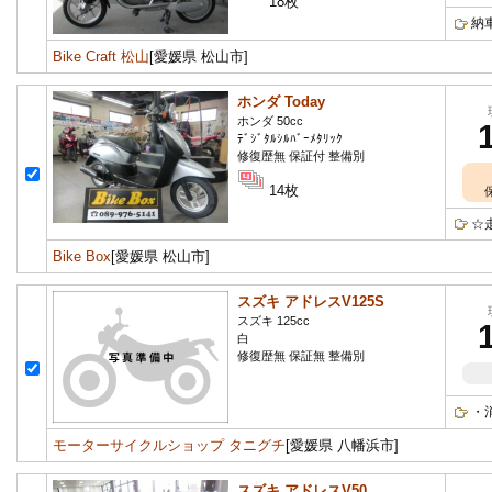
18枚
納
Bike Craft 松山
[愛媛県 松山市]
ホンダ Today
ホンダ 50cc
ﾃﾞｼﾞﾀﾙｼﾙﾊﾞｰﾒﾀﾘｯｸ
修復歴無 保証付 整備別
14枚
☆
Bike Box
[愛媛県 松山市]
スズキ アドレスV125S
スズキ 125cc
白
修復歴無 保証無 整備別
・
モーターサイクルショップ タニグチ
[愛媛県 八幡浜市]
スズキ アドレスV50