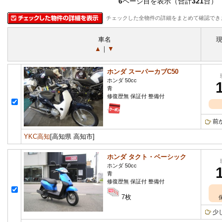
6
ページ目を表示（合計
321
台）
チェックした全物件の詳細をまとめて確認でき
車名
▲
｜
▼
ホンダ スーパーカブC50
ホンダ 50cc
青
修復歴無 保証付 整備付
前
YKC高知
[高知県 高知市]
ホンダ タクト・ベーシック
ホンダ 50cc
青
修復歴無 保証付 整備付
7枚
少