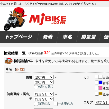
中古バイク探しは、もぐライダーのMjBIKE.com 欲しいバイクが必ず見つかる！
321
検索結果一覧
検索の結果
台の中古バイク物件が該当しました。
条件を変更して[再検索する]を押すと、物件数を絞
車名
[
再指定
]
価格
カラー
～
白系
青系
ASKを除く
桃系
初度登録（届出）
～
金系
年
エリア
新車のみ
中古車のみ