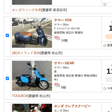
ホンダウィング今井
[愛媛県 新居浜市]
ヤマハ VOX
ヤマハ 50cc
ｸﾞﾚｲｯｼｭﾌﾞﾙｰﾒﾀﾘｯｸ8
修復歴無 保証付 整備別
14枚
創
(有)モトランド宮内
[愛媛県 松山市]
ヤマハ GEAR
ヤマハ 50cc
1
青
修復歴無 保証無 整備付 車検(保険1
年)
6枚
※
TOOLBOX
[愛媛県 松山市]
ホンダ クレアスクーピー
ホンダ 50cc