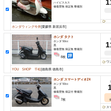
1
ハイビスカス
修復歴無 保証無 整備別
ホンダウィング今井
[愛媛県 新居浜市]
ホンダ タクト
ホンダ 50cc
1
黒
修復歴無 保証無 整備別
8枚
ワ
YOU SHOP 千松
[徳島県 徳島市]
ホンダ スマートディオZ4
ホンダ 50cc
黒
修復歴無 保証付 整備別
7枚
ス