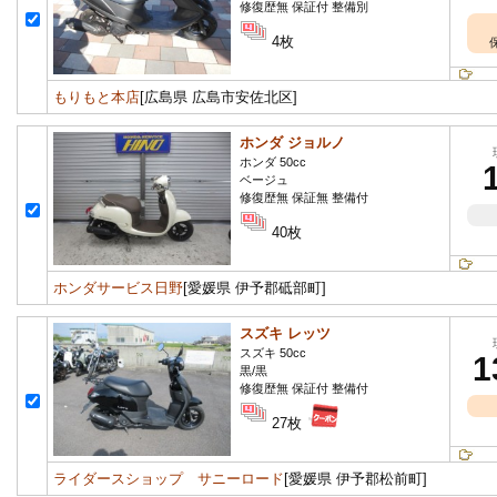
修復歴無 保証付 整備別
4枚
もりもと本店
[広島県 広島市安佐北区]
ホンダ ジョルノ
ホンダ 50cc
ベージュ
修復歴無 保証無 整備付
40枚
ホンダサービス日野
[愛媛県 伊予郡砥部町]
スズキ レッツ
スズキ 50cc
1
黒/黒
修復歴無 保証付 整備付
27枚
ライダースショップ サニーロード
[愛媛県 伊予郡松前町]