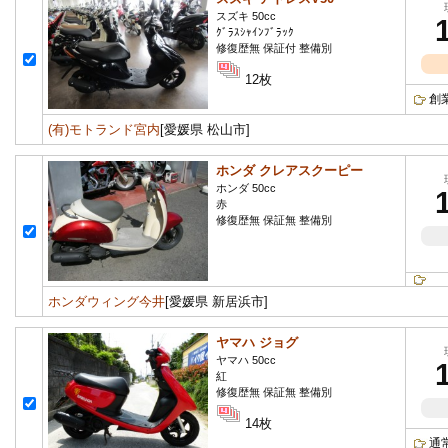
スズキ 50cc
ｸﾞﾗｽｼｬｲﾝﾌﾞﾗｯｸ
修復歴無 保証付 整備別
12枚
創
(有)モトランド宮内
[愛媛県 松山市]
ホンダ クレアスクーピー
ホンダ 50cc
赤
修復歴無 保証無 整備別
ホンダウィング今井
[愛媛県 新居浜市]
ヤマハ ジョグ
ヤマハ 50cc
紅
修復歴無 保証無 整備別
14枚
通