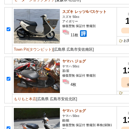
スズキ レッツ4バスケット
スズキ 50cc
アイボリー
修復歴無 保証付 整備別
11枚
お
Town Pit(タウンピット)
[広島県 広島市安佐南区]
ヤマハ ジョグ
ヤマハ 50cc
1
茶/茶
修復歴無 保証付 整備別
4枚
もりもと本店
[広島県 広島市安佐北区]
ヤマハ ジョグ
ヤマハ 50cc
1
銀/銀
修復歴無 保証付 整備別 車検(保険1