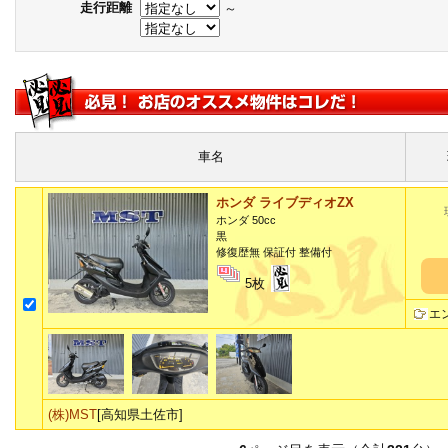
走行距離
～
車名
ホンダ ライブディオZX
ホンダ 50cc
黒
修復歴無 保証付 整備付
5枚
エ
(株)MST
[高知県土佐市]