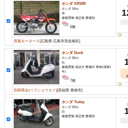
ホンダ XR50R
ホンダ 50cc
1
赤
修復歴無 保証無 整備別
6枚
西風モータース
[広島県 広島市安佐南区]
ホンダ Dunk
ホンダ 50cc
白
修復歴無 保証付 整備付 車検(保険1
年)
7枚
別府商会(ベフショウカイ)
[高知県 香南市]
ホンダ Today
ホンダ 50cc
白
修復歴無 保証無 整備別