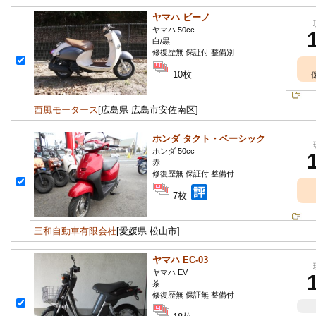
ヤマハ ビーノ
ヤマハ 50cc
白/黒
修復歴無 保証付 整備別
10枚
西風モータース
[広島県 広島市安佐南区]
ホンダ タクト・ベーシック
ホンダ 50cc
赤
修復歴無 保証付 整備付
7枚
三和自動車有限会社
[愛媛県 松山市]
ヤマハ EC-03
ヤマハ EV
茶
修復歴無 保証無 整備付