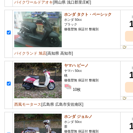
バイクワールドアオキ
[岡山県 浅口郡里庄町]
ホンダ タクト・ベーシック
ホンダ 50cc
ブラック
修復歴無 保証付 整備別
バイクランド 旭店
[高知県 高知市]
ヤマハ ビーノ
ヤマハ 50cc
桃
修復歴無 保証付 整備別
10枚
西風モータース
[広島県 広島市安佐南区]
ホンダ ジョルノ
ホンダ 50cc
茶
修復歴無 保証付 整備別