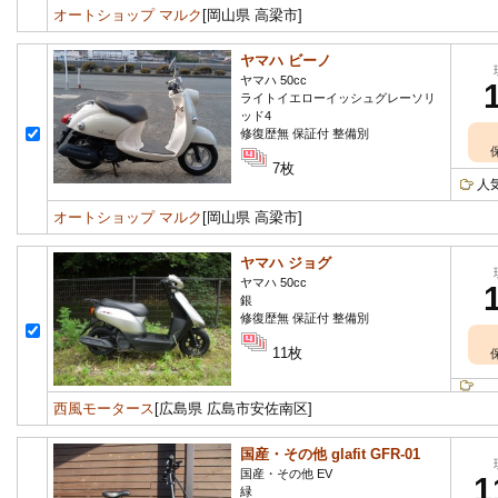
オートショップ マルク
[岡山県 高梁市]
ヤマハ ビーノ
ヤマハ 50cc
ライトイエローイッシュグレーソリ
ッド4
修復歴無 保証付 整備別
7枚
人
オートショップ マルク
[岡山県 高梁市]
ヤマハ ジョグ
ヤマハ 50cc
銀
修復歴無 保証付 整備別
11枚
西風モータース
[広島県 広島市安佐南区]
国産・その他 glafit GFR-01
国産・その他 EV
1
緑