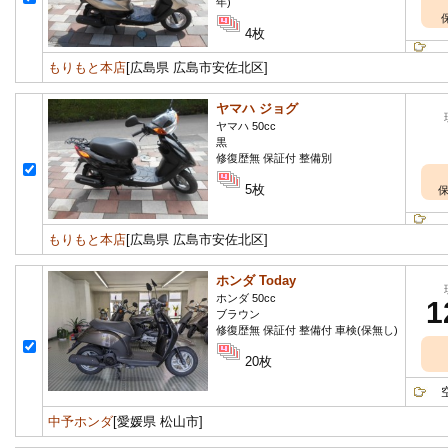
年)
4枚
もりもと本店
[広島県 広島市安佐北区]
ヤマハ ジョグ
ヤマハ 50cc
黒
修復歴無 保証付 整備別
5枚
保
もりもと本店
[広島県 広島市安佐北区]
ホンダ Today
ホンダ 50cc
1
ブラウン
修復歴無 保証付 整備付 車検(保無し)
20枚
空冷
中予ホンダ
[愛媛県 松山市]