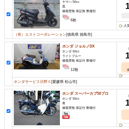
ヤマハ 50cc
黒
修復歴無 保証無 整備別
6枚
人
（有）エストコーポレーション
[徳島県 徳島市]
ホンダ ジョルノDX
ホンダ 50cc
ライトブルー
修復歴無 保証付 整備付
12枚
ホンダサービス日野Ⅱ
[愛媛県 松山市]
ホンダ スーパーカブ50プロ
ホンダ 50cc
青
修復歴無 保証付 整備付