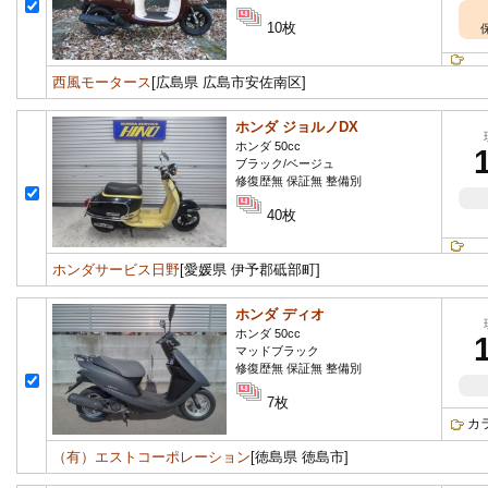
10枚
西風モータース
[広島県 広島市安佐南区]
ホンダ ジョルノDX
ホンダ 50cc
ブラック/ベージュ
修復歴無 保証無 整備別
40枚
ホンダサービス日野
[愛媛県 伊予郡砥部町]
ホンダ ディオ
ホンダ 50cc
マッドブラック
修復歴無 保証無 整備別
7枚
カ
（有）エストコーポレーション
[徳島県 徳島市]