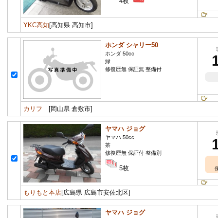
4枚
YKC高知
[高知県 高知市]
ホンダ シャリー50
ホンダ 50cc
緑
修復歴無 保証無 整備付
カリフ
[岡山県 倉敷市]
ヤマハ ジョグ
ヤマハ 50cc
茶
修復歴無 保証付 整備別
5枚
もりもと本店
[広島県 広島市安佐北区]
ヤマハ ジョグ