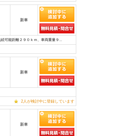
新車
可能距離２９０ｋｍ、車両重量９...
新車
2人が検討中に登録しています
新車