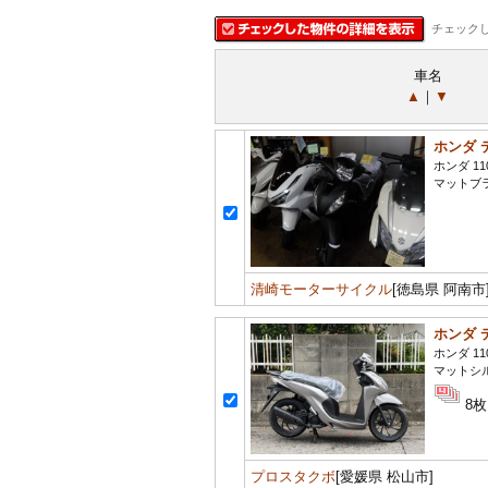
チェック
車名
▲
｜
▼
ホンダ 
ホンダ 11
マットブ
清崎モーターサイクル
[徳島県 阿南市
ホンダ 
ホンダ 11
マットシ
8枚
プロスタクボ
[愛媛県 松山市]