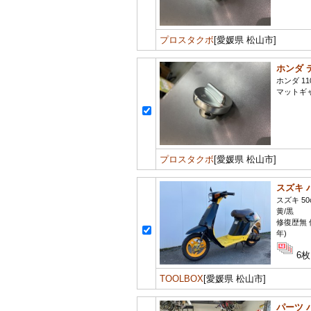
プロスタクボ
[愛媛県 松山市]
ホンダ 
ホンダ 11
マットギ
プロスタクボ
[愛媛県 松山市]
スズキ 
スズキ 50
黄/黒
修復歴無 
年)
6枚
TOOLBOX
[愛媛県 松山市]
パーツ 