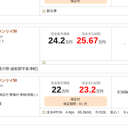
保証付
新古車
ベンリイ50
現金販売価格
現金支払総額
cc
24.2
25.67
イト
万円
万円
-
[香川県 綾歌郡宇多津町]
ベンリイ50
現金販売価格
現金支払総額
cc
22
23.2
万円
万円
8,568
保証付 整備付 車検(保無し)
保証付
枚
保証期間：6ヶ月
水冷4ｻｲｸﾙ 4.4ps 66.2km/L ﾀﾝｸ10L 安心！ 6