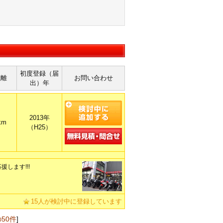
初度登録（届
距離
お問い合わせ
出）年
2013年
km
（H25）
します!!!
15人が検討中に登録しています
50件
]