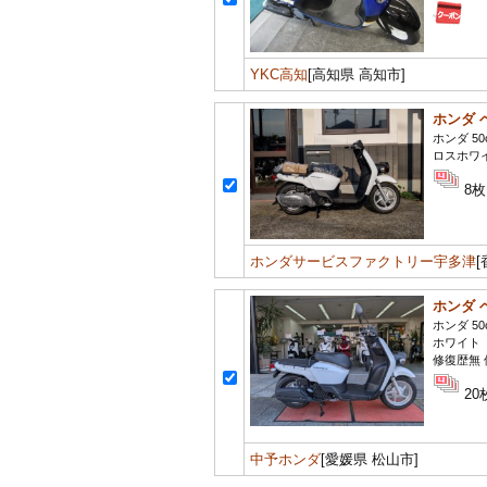
YKC高知
[高知県 高知市]
ホンダ 
ホンダ 50
ロスホワ
8枚
ホンダサービスファクトリー宇多津
ホンダ 
ホンダ 50
ホワイト
修復歴無 
20
中予ホンダ
[愛媛県 松山市]