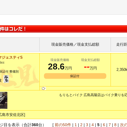
現金販売価格／現金支払総額
走行
マジェスティS
現金販売価格
現金支払総額
5cc
28.6
--
万円
万円
2,350
保証付 整備別
保証付
枚
もりもとバイク 広島高陽店はバイク乗りを応援
広島市安佐北区]
ジ目を表示（合計
360
台） [
前の50件
|
1
|
2
|
3
|
4
|
5
|
6
|
7
|
8
|
次の