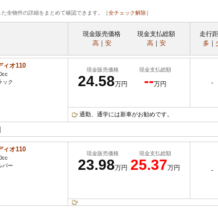
した全物件の詳細をまとめて確認できます。［
全チェック解除
］
現金販売価格
現金支払総額
走行
高
｜
安
高
｜
安
多
｜
ディオ110
現金販売価格
現金支払総額
0cc
24.58
--
ラック
-
万円
万円
通勤、通学には新車がお勧めです。
]
ディオ110
現金販売価格
現金支払総額
0cc
23.98
25.37
ルバー
万円
万円
-