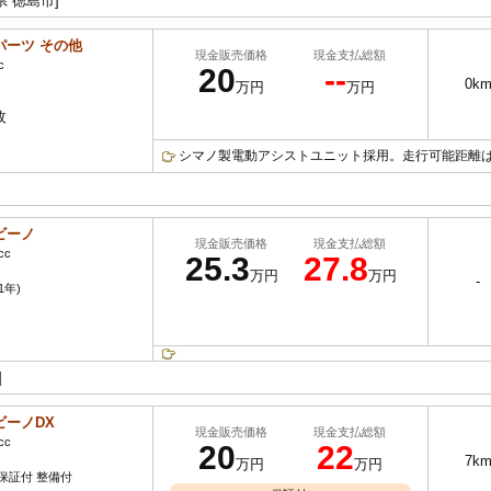
県 徳島市]
パーツ その他
現金販売価格
現金支払総額
c
20
--
0k
万円
万円
枚
シマノ製電動アシストユニット採用。走行可能距離は
ビーノ
現金販売価格
現金支払総額
cc
25.3
27.8
万円
万円
-
1年)
]
ビーノDX
現金販売価格
現金支払総額
cc
20
22
7k
万円
万円
保証付 整備付