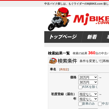
中古バイク探しは、もぐライダーのMjBIKE.com 
360
検索結果一覧
検索の結果
台の中古
条件を変更して[再
車名
[
再指定
]
価格
～
ASKを除く
初度登録（届出）
～
年
新車のみ
中古