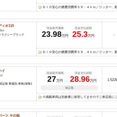
ＤＩＯ安心の燃費消費率５９．４ｋｍ／リッター、航続
ディオ110
現金販売価格
現金支払総額
0cc
23.98
25.3
ャラクシーブラック
-
万円
万円
ＤＩＯ安心の燃費消費率５９．４ｋｍ／リッター、航続
ハイ
現金販売価格
現金支払総額
cc
27
28.96
1,522
万円
万円
保証無 整備別 車検(保険1
保証無
※掲載車両は別倉庫に保管してますのでご来店前にご覧
パーツ その他