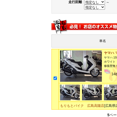
走行距離
～
車名
ヤマハ 
ヤマハ 15
ホワイト
修復歴無 
14
もりもとバイク 広島高陽店
[広島県
5
ペー