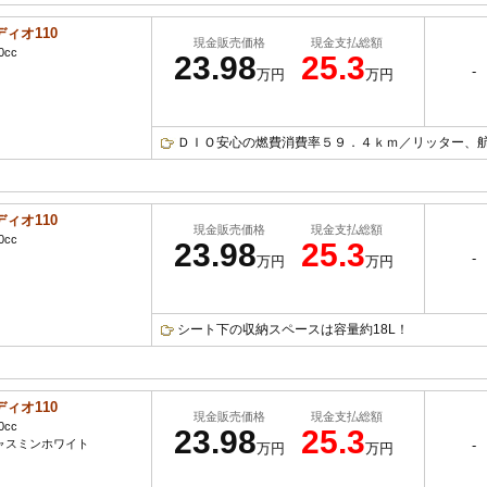
ディオ110
現金販売価格
現金支払総額
0cc
23.98
25.3
-
万円
万円
ＤＩＯ安心の燃費消費率５９．４ｋｍ／リッター、航続
ディオ110
現金販売価格
現金支払総額
0cc
23.98
25.3
-
万円
万円
シート下の収納スペースは容量約18L！
ディオ110
現金販売価格
現金支払総額
0cc
23.98
25.3
ャスミンホワイト
-
万円
万円