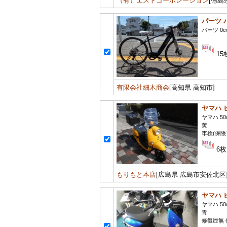
（有）エストコーポレーション
[徳島
パーツ 
パーツ 0c
15
有限会社細木商会
[高知県 高知市]
ヤマハ 
ヤマハ 50
黄
車検(保険
6枚
もりもと本店
[広島県 広島市安佐北区
ヤマハ 
ヤマハ 50
青
修復歴無 