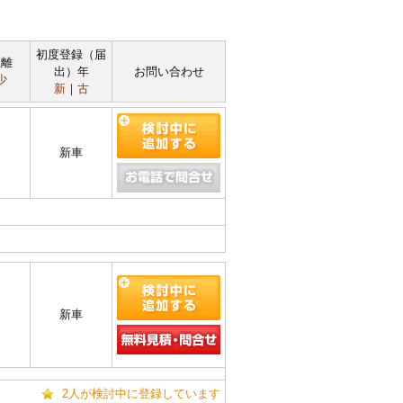
初度登録（届
距離
出）年
お問い合わせ
少
新
｜
古
新車
新車
2人が検討中に登録しています