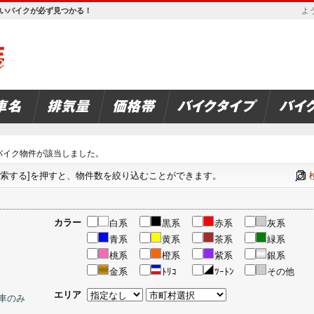
欲しいバイクが必ず見つかる！
よう
バイク物件が該当しました。
検索する]を押すと、物件数を絞り込むことができます。
カラー
白系
黒系
赤系
灰系
青系
黄系
茶系
緑系
桃系
橙系
紫系
銀系
金系
ﾄﾘｺ
ﾂｰﾄﾝ
その他
エリア
車のみ