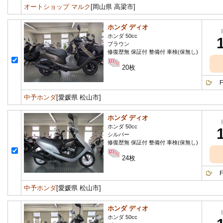
オートショップ マルク
[岡山県 高梁市]
ホンダ ディオ
ホンダ 50cc
ブラウン
修復歴無 保証付 整備付 車検(保無し)
20枚
FI
中予ホンダ
[愛媛県 松山市]
ホンダ ディオ
ホンダ 50cc
シルバー
修復歴無 保証付 整備付 車検(保無し)
24枚
F1
中予ホンダ
[愛媛県 松山市]
ホンダ ディオ
ホンダ 50cc