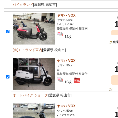
バイクランド
[高知県 高知市]
ヤマハ VOX
ヤマハ 50cc
ﾐｯﾄﾞﾅｲﾄｼﾙﾊﾞｰ
修復歴無 保証付 整備別
14枚
創
(有)モトランド宮内
[愛媛県 松山市]
ヤマハ VOX
ヤマハ 50cc
白
修復歴無 保証付 整備付
15枚
オートバイク ショータ
[愛媛県 松山市]
ヤマハ VOX
ヤマハ 50cc
ﾌﾞﾗｯｸﾒﾀﾘｯｸX