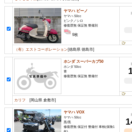
ヤマハ ビーノ
ヤマハ 50cc
ピンク／シロ
修復歴無 保証無 整備別
9枚
（有）エストコーポレーション
[徳島県 徳島市]
ホンダ スーパーカブ50
ホンダ 50cc
青
修復歴無 保証無 整備付
カリフ
[岡山県 倉敷市]
ヤマハ VOX
ヤマハ 50cc
1
黒/黒
修復歴無 保証付 整備付 車検(保険1
年)