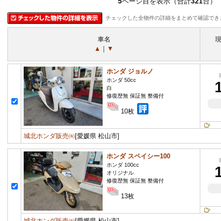
5
ページ目を表示（合計
321
台）
チェックした全物件の詳細をまとめて確認でき
車名
▲
｜
▼
ホンダ ジョルノ
ホンダ 50cc
白
修復歴無 保証無 整備付
10枚
城北ホンダ販売㈲
[愛媛県 松山市]
ホンダ スペイシー100
ホンダ 100cc
オリジナル
修復歴無 保証無 整備付
13枚
城北ホンダ販売㈲
[愛媛県 松山市]