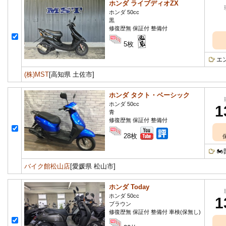
ホンダ ライブディオZX
ホンダ 50cc
黒
修復歴無 保証付 整備付
5枚
エ
(株)MST
[高知県 土佐市]
ホンダ タクト・ベーシック
ホンダ 50cc
1
青
修復歴無 保証付 整備付
28枚

バイク館松山店
[愛媛県 松山市]
ホンダ Today
ホンダ 50cc
1
ブラウン
修復歴無 保証付 整備付 車検(保無し)