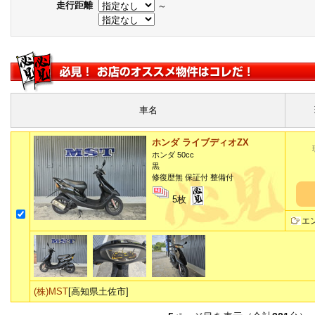
走行距離
～
車名
ホンダ ライブディオZX
ホンダ 50cc
黒
修復歴無 保証付 整備付
5枚
エ
(株)MST
[高知県土佐市]