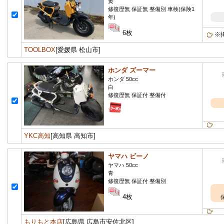
黄
修復歴無 保証無 整備別 車検(保険1
年)
6枚
※
TOOLBOX
[愛媛県 松山市]
ホンダ ズーマー
ホンダ 50cc
白
修復歴無 保証付 整備付
YKC高知
[高知県 高知市]
ヤマハ ビーノ
ヤマハ 50cc
青
修復歴無 保証付 整備別
4枚
もりもと本店
[広島県 広島市安佐北区]