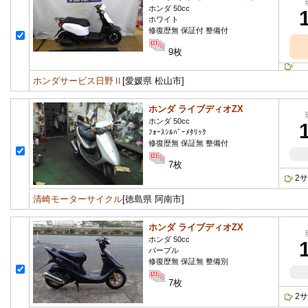
ホンダ 50cc
ホワイト
修復歴無 保証付 整備付
9枚
ホンダサービス日野Ⅱ
[愛媛県 松山市]
ホンダ ライブディオZX
ホンダ 50cc
ﾌｫｰｽｼﾙﾊﾞｰﾒﾀﾘｯｸ
修復歴無 保証無 整備付
7枚
2
清崎モーターサイクル
[徳島県 阿南市]
ホンダ ライブディオZX
ホンダ 50cc
パープル
修復歴無 保証無 整備別
7枚
2