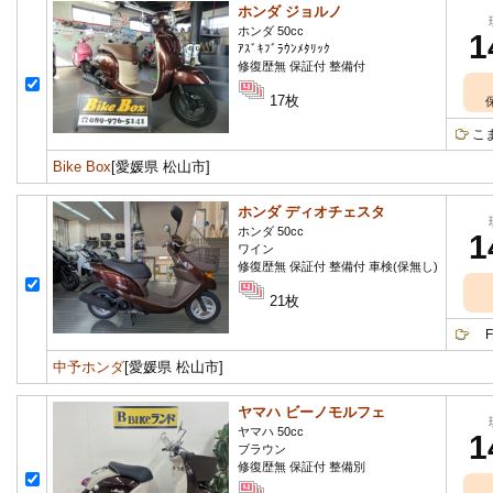
ホンダ ジョルノ
ホンダ 50cc
1
ｱｽﾞｷﾌﾞﾗｳﾝﾒﾀﾘｯｸ
修復歴無 保証付 整備付
17枚
こ
Bike Box
[愛媛県 松山市]
ホンダ ディオチェスタ
ホンダ 50cc
1
ワイン
修復歴無 保証付 整備付 車検(保無し)
21枚
FI
中予ホンダ
[愛媛県 松山市]
ヤマハ ビーノモルフェ
ヤマハ 50cc
1
ブラウン
修復歴無 保証付 整備別