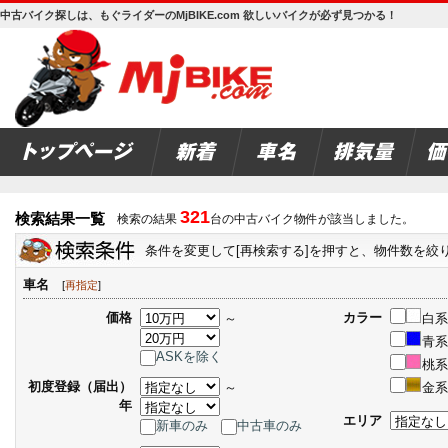
中古バイク探しは、もぐライダーのMjBIKE.com 欲しいバイクが必ず見つかる！
321
検索結果一覧
検索の結果
台の中古バイク物件が該当しました。
条件を変更して[再検索する]を押すと、物件数を絞
車名
[
再指定
]
価格
カラー
～
白系
青系
ASKを除く
桃系
初度登録（届出）
～
金系
年
エリア
新車のみ
中古車のみ