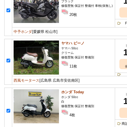
ブラック
修復歴無 保証付 整備付 車検(保無し)
20枚
FI
中予ホンダ
[愛媛県 松山市]
ヤマハ ビーノ
ヤマハ 50cc
クリーム
修復歴無 保証付 整備別
11枚
西風モータース
[広島県 広島市安佐南区]
ホンダ Today
ホンダ 50cc
白
修復歴無 保証付 整備別
4枚
商