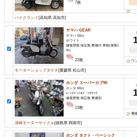
7枚
バイクランド
[高知県 高知市]
ヤマハ GEAR
ヤマハ 50cc
ホワイト
修復歴無 保証無 整備付 車検(保険1
年)
22枚
ワ
モーターショップタケチ
[愛媛県 松山市]
ホンダ スーパーカブ90
ホンダ 90cc
ﾑｰﾝｽﾄｰﾝｼﾙﾊﾞｰﾒﾀﾘｯｸ
修復歴無 保証無 整備別
13枚
整
清崎モーターサイクル
[徳島県 阿南市]
ホンダ タクト・ベーシック