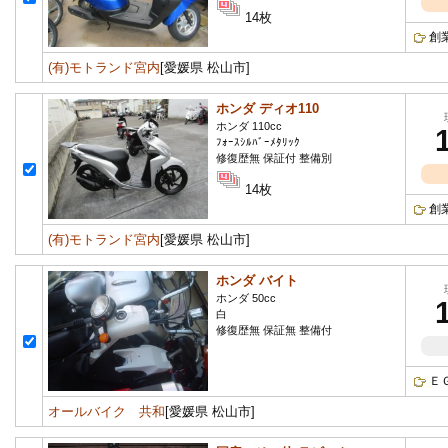
14枚
創
(有)モトランド宮内
[愛媛県 松山市]
ホンダ ディオ110
ホンダ 110cc
ﾌｫｰｽｼﾙﾊﾞｰﾒﾀﾘｯｸ
修復歴無 保証付 整備別
14枚
創
(有)モトランド宮内
[愛媛県 松山市]
ホンダ バイト
ホンダ 50cc
白
修復歴無 保証無 整備付
Ｅ
オールバイク 共和
[愛媛県 松山市]