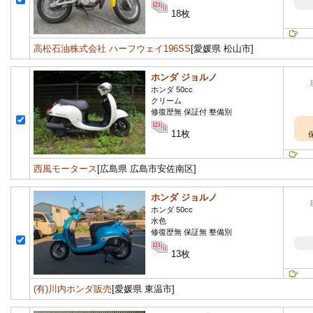
18枚
高松石油株式会社 ハーフウェイ196SS
[愛媛県 松山市]
ホンダ ジョルノ
ホンダ 50cc
クリーム
修復歴無 保証付 整備別
11枚
西風モータース
[広島県 広島市安佐南区]
ホンダ ジョルノ
ホンダ 50cc
水色
修復歴無 保証無 整備別
13枚
(有)川内ホンダ販売
[愛媛県 東温市]