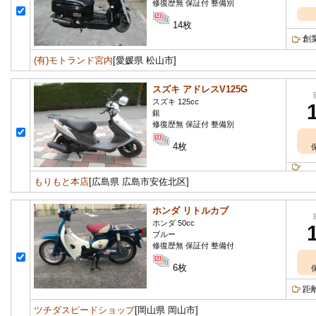
修復歴無 保証付 整備別
14枚
創
(有)モトランド宮内
[愛媛県 松山市]
スズキ アドレスV125G
スズキ 125cc
銀
修復歴無 保証付 整備別
4枚
もりもと本店
[広島県 広島市安佐北区]
ホンダ リトルカブ
ホンダ 50cc
ブルー
修復歴無 保証付 整備付
6枚
距
ツチダスピードショップ
[岡山県 岡山市]