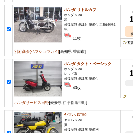
ホンダ リトルカブ
ホンダ 50cc
黒
修復歴無 保証付 整備付 車検(保険1
年)
11枚
整
別府商会(ベフショウカイ)
[高知県 香南市]
ホンダ タクト・ベーシック
ホンダ 50cc
レッド系
修復歴無 保証無 整備付
40枚
ホンダサービス日野
[愛媛県 伊予郡砥部町]
ヤマハ GT50
ヤマハ 50cc
黄
修復歴無 保証無 整備別