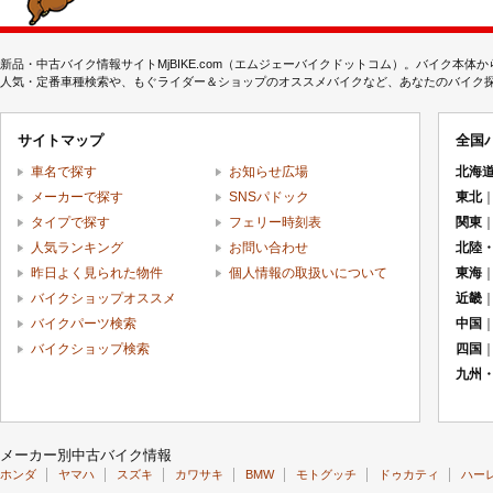
新品・中古バイク情報サイトMjBIKE.com（エムジェーバイクドットコム）。バイク本
人気・定番車種検索や、もぐライダー＆ショップのオススメバイクなど、あなたのバイク探しを
サイトマップ
全国
車名で探す
お知らせ広場
北海
メーカーで探す
SNSパドック
東北
タイプで探す
フェリー時刻表
関東
人気ランキング
お問い合わせ
北陸
昨日よく見られた物件
個人情報の取扱いについて
東海
バイクショップオススメ
近畿
バイクパーツ検索
中国
バイクショップ検索
四国
九州
メーカー別中古バイク情報
ホンダ
ヤマハ
スズキ
カワサキ
BMW
モトグッチ
ドゥカティ
ハー