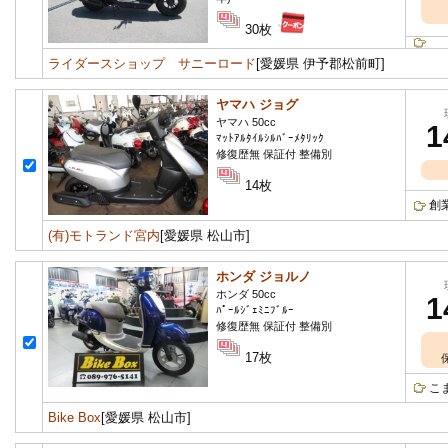
30枚
ライダースショップ サニーロード
[愛媛県 伊予郡松前町]
ヤマハ ジョグ
ヤマハ 50cc
1
ﾏｯﾄｱﾙﾀｲﾙｼﾙﾊﾞｰﾒﾀﾘｯｸ
修復歴無 保証付 整備別
14枚
創
(有)モトランド宮内
[愛媛県 松山市]
ホンダ ジョルノ
ホンダ 50cc
1
ﾊﾟｰﾙｼﾞｪﾐﾆﾌﾞﾙｰ
修復歴無 保証付 整備別
17枚
こ
Bike Box
[愛媛県 松山市]