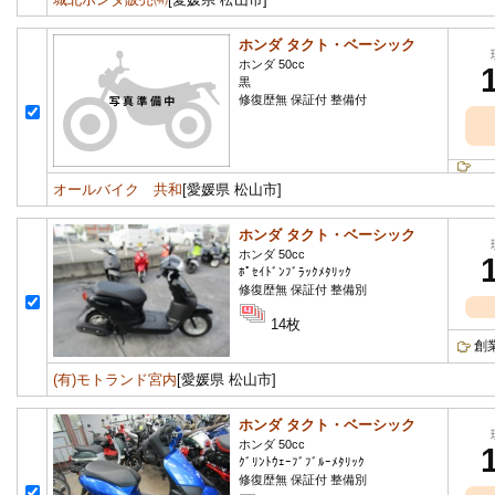
ホンダ タクト・ベーシック
ホンダ 50cc
黒
修復歴無 保証付 整備付
オールバイク 共和
[愛媛県 松山市]
ホンダ タクト・ベーシック
ホンダ 50cc
ﾎﾟｾｲﾄﾞﾝﾌﾞﾗｯｸﾒﾀﾘｯｸ
修復歴無 保証付 整備別
14枚
創
(有)モトランド宮内
[愛媛県 松山市]
ホンダ タクト・ベーシック
ホンダ 50cc
ｸﾞﾘﾝﾄｳｪｰﾌﾞﾌﾞﾙｰﾒﾀﾘｯｸ
修復歴無 保証付 整備別