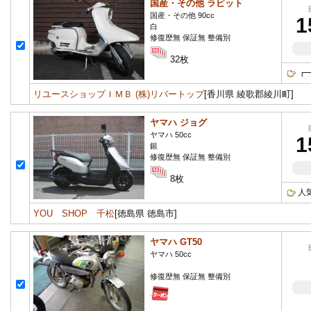
国産・その他 ラビット
国産・その他 90cc
1
白
修復歴無 保証無 整備別
32枚
┏
リユースショップＩＭＢ (株)リバートップ
[香川県 綾歌郡綾川町]
ヤマハ ジョグ
ヤマハ 50cc
1
銀
修復歴無 保証無 整備別
8枚
人
YOU SHOP 千松
[徳島県 徳島市]
ヤマハ GT50
ヤマハ 50cc
修復歴無 保証無 整備別