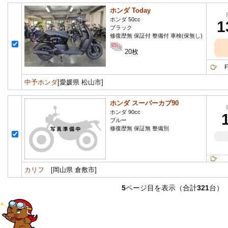
ホンダ Today
ホンダ 50cc
1
ブラック
修復歴無 保証付 整備付 車検(保無し)
20枚
FI
中予ホンダ
[愛媛県 松山市]
ホンダ スーパーカブ90
ホンダ 90cc
ブルー
修復歴無 保証無 整備別
カリフ
[岡山県 倉敷市]
5
ページ目を表示（合計
321
台）