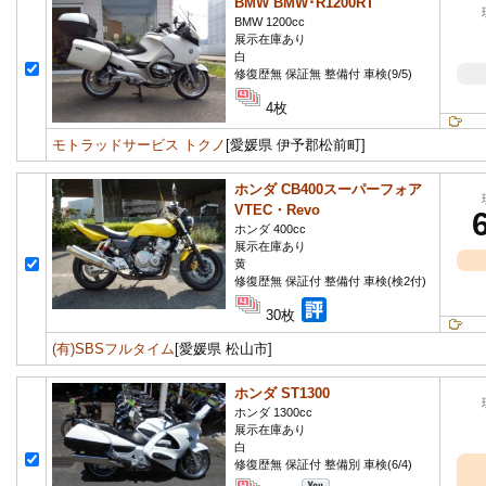
BMW BMW･R1200RT
BMW 1200cc
展示在庫あり
白
修復歴無 保証無 整備付 車検(9/5)
4枚
モトラッドサービス トクノ
[愛媛県 伊予郡松前町]
ホンダ CB400スーパーフォア
VTEC・Revo
ホンダ 400cc
展示在庫あり
黄
修復歴無 保証付 整備付 車検(検2付)
30枚
(有)SBSフルタイム
[愛媛県 松山市]
ホンダ ST1300
ホンダ 1300cc
展示在庫あり
白
修復歴無 保証付 整備別 車検(6/4)