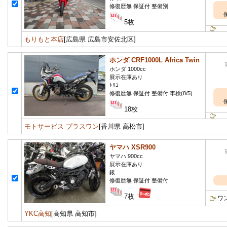
修復歴無 保証付 整備別
5枚
もりもと本店
[広島県 広島市安佐北区]
ホンダ CRF1000L Africa Twin
ホンダ 1000cc
展示在庫あり
ﾄﾘｺ
修復歴無 保証付 整備付 車検(8/5)
18枚
モトサービス プラスワン
[香川県 高松市]
ヤマハ XSR900
ヤマハ 900cc
展示在庫あり
銀
修復歴無 保証付 整備付
7枚
ワ
YKC高知
[高知県 高知市]