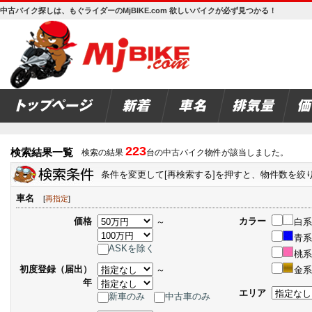
中古バイク探しは、もぐライダーのMjBIKE.com 欲しいバイクが必ず見つかる！
223
検索結果一覧
検索の結果
台の中古バイク物件が該当しました。
条件を変更して[再検索する]を押すと、物件数を絞
車名
[
再指定
]
価格
カラー
～
白系
青系
ASKを除く
桃系
初度登録（届出）
～
金系
年
エリア
新車のみ
中古車のみ