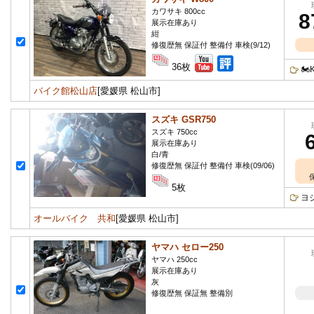
カワサキ 800cc
8
展示在庫あり
紺
修復歴無 保証付 整備付 車検(9/12)
36枚

バイク館松山店
[愛媛県 松山市]
スズキ GSR750
スズキ 750cc
展示在庫あり
白/青
修復歴無 保証付 整備付 車検(09/06)
5枚
ヨ
オールバイク 共和
[愛媛県 松山市]
ヤマハ セロー250
ヤマハ 250cc
展示在庫あり
灰
修復歴無 保証無 整備別