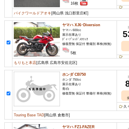
16枚
バイクワールドアオキ
[岡山県 浅口郡里庄町]
ヤマハ XJ6･Diversion
ヤマハ 600cc
5
展示在庫あり
ﾃﾞｨｰﾌﾟﾚｯﾄﾞﾒﾀﾘｯｸ
修復歴無 保証付 整備別 車検(検無)
5枚
もりもと本店
[広島県 広島市安佐北区]
ホンダ CB750
ホンダ 750cc
展示在庫あり
青/白
修復歴無 保証付 整備付 車検(検無)
久
Touring Base TAD
[岡山県 倉敷市]
ヤマハ FZ1-FAZER