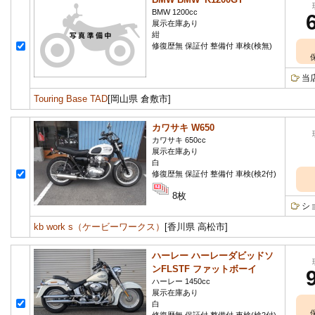
BMW 1200cc
展示在庫あり
紺
修復歴無 保証付 整備付 車検(検無)
当
Touring Base TAD
[岡山県 倉敷市]
カワサキ W650
カワサキ 650cc
展示在庫あり
白
修復歴無 保証付 整備付 車検(検2付)
8枚
シ
kb work s（ケービーワークス）
[香川県 高松市]
ハーレー ハーレーダビッドソ
ンFLSTF ファットボーイ
ハーレー 1450cc
展示在庫あり
白