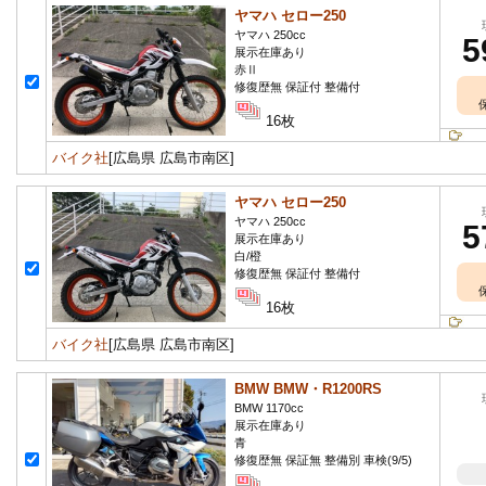
ヤマハ セロー250
ヤマハ 250cc
5
展示在庫あり
赤Ⅱ
修復歴無 保証付 整備付
16枚
バイク社
[広島県 広島市南区]
ヤマハ セロー250
ヤマハ 250cc
5
展示在庫あり
白/橙
修復歴無 保証付 整備付
16枚
バイク社
[広島県 広島市南区]
BMW BMW・R1200RS
BMW 1170cc
展示在庫あり
青
修復歴無 保証無 整備別 車検(9/5)