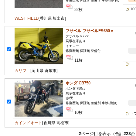
修復歴無 保証付 整備付 車検(検2付)
1
32枚
WEST FIELD
[香川県 坂出市]
フサベル フサベルFS650ｅ
フサベル 650cc
展示在庫あり
イエロー
修復歴無 保証無 整備付
11枚
カリフ
[岡山県 倉敷市]
ホンダ CB750
ホンダ 750cc
展示在庫あり
赤/黒
修復歴無 保証無 整備別 車検(検無)
10枚
・
カインドオート
[香川県 高松市]
2
ページ目を表示（合計
223
台