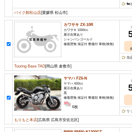

バイク館松山店
[愛媛県 松山市]
カワサキ ZX-10R
カワサキ 1000cc
展示在庫あり
シャンパンゴールド
修復歴無 保証付 整備付 車検(検無)
当
Touring Base TAD
[岡山県 倉敷市]
ヤマハ FZ6-N
ヤマハ 600cc
展示在庫あり
黒
修復歴無 保証付 整備別 車検(検無)
6枚
リ
もりもと本店
[広島県 広島市安佐北区]
BMW BMW･K1200GT