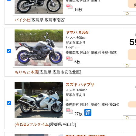
修復歴無 保証付 整備付
16枚
バイク社
[広島県 広島市南区]
ヤマハ XJ6N
ヤマハ 600cc
5
展示在庫あり
ﾏｯﾄｸﾞﾚｰ
修復歴無 保証付 整備別 車検(検無)
5枚
もりもと本店
[広島県 広島市安佐北区]
スズキ ハヤブサ
スズキ 1300cc
展示在庫あり
白
修復歴有 保証付 整備付 車検(検2付)
27枚
(有)SBSフルタイム
[愛媛県 松山市]