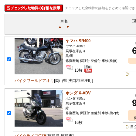
チェックした全物件の詳細をまとめて確認でき
車名
▲
｜
▼
ヤマハ SR400
ヤマハ 400cc
展示在庫あり
黒/黒
修復歴無 保証付 整備付 車検(検無)
13枚
バイクワールドアオキ
[岡山県 浅口郡里庄町]
ホンダ X-ADV
ホンダ 750cc
展示在庫あり
緑
修復歴無 保証付 整備別 車検(検2付)
16枚
目
バイクライフOZE
[徳島県 徳島市]