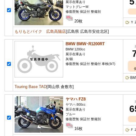
5
展示在庫あり
マットグレーM
修復歴無 保証付 整備別
20枚
Ｙ
もりもとバイク 広島高陽店
[広島県 広島市安佐北区]
BMW BMW･R1200RT
BMW 1200cc
展示在庫あり
灰/銀
修復歴無 保証付 整備付 車検(9/7)
B
Touring Base TAD
[岡山県 倉敷市]
ヤマハ FZ8
ヤマハ 800cc
6
展示在庫あり
ブルー
修復歴無 保証付 整備別
16枚
Ｆ