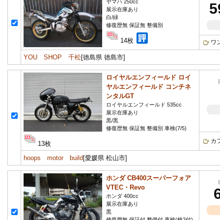
ヤマハ 250cc
5
展示在庫あり
白/緑
修復歴無 保証無 整備別
14枚
ワ
YOU SHOP 千松
[徳島県 徳島市]
ロイヤルエンフィールド ロイ
ヤルエンフィールド コンチネ
ンタルGT
ロイヤルエンフィールド 535cc
展示在庫あり
黒/黒
修復歴無 保証無 整備別 車検(7/5)
カ
13枚
hoops motor build
[愛媛県 松山市]
ホンダ CB400スーパーフォア
VTEC・Revo
ホンダ 400cc
展示在庫あり
黒
修復歴無 保証付 整備付 車検(検2付)