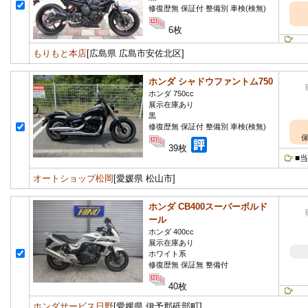
修復歴無 保証付 整備別 車検(検無)
6枚
もりもと本店
[広島県 広島市安佐北区]
ホンダ シャドウファントム750
ホンダ 750cc
展示在庫あり
黒
修復歴無 保証付 整備別 車検(検無)
保
39枚
■
オートショップ松岡
[愛媛県 松山市]
ホンダ CB400スーパーボルド
ール
ホンダ 400cc
展示在庫あり
ホワイト系
修復歴無 保証無 整備付
40枚
ホンダサービス日野
[愛媛県 伊予郡砥部町]