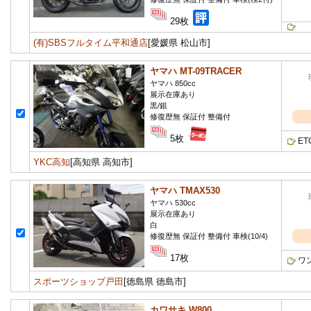
29枚
(有)SBSフルタイム平和通店
[愛媛県 松山市]
ヤマハ MT-09TRACER
ヤマハ 850cc
展示在庫あり
黒/銀
修復歴無 保証付 整備付
5枚
E
YKC高知
[高知県 高知市]
ヤマハ TMAX530
ヤマハ 530cc
展示在庫あり
白
修復歴無 保証付 整備付 車検(10/4)
17枚
ワ
スポーツショップ戸田
[徳島県 徳島市]
カワサキ W800