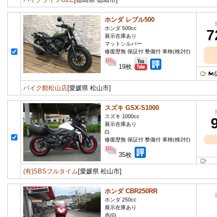
ホンダ レブル500
ホンダ 500cc
7
展示在庫あり
マットシルバー
修復歴無 保証付 整備付 車検(検2付)
19枚

バイク館松山店
[愛媛県 松山市]
スズキ GSX-S1000
スズキ 1000cc
展示在庫あり
白
修復歴無 保証付 整備付 車検(検2付)
35枚
(有)SBSフルタイム
[愛媛県 松山市]
ホンダ CBR250RR
ホンダ 250cc
展示在庫あり
赤/白