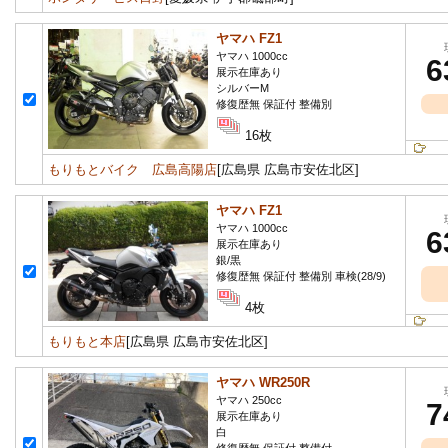
ヤマハ FZ1
ヤマハ 1000cc
6
展示在庫あり
シルバーM
修復歴無 保証付 整備別
16枚
もりもとバイク 広島高陽店
[広島県 広島市安佐北区]
ヤマハ FZ1
ヤマハ 1000cc
6
展示在庫あり
銀/黒
修復歴無 保証付 整備別 車検(28/9)
4枚
もりもと本店
[広島県 広島市安佐北区]
ヤマハ WR250R
ヤマハ 250cc
7
展示在庫あり
白