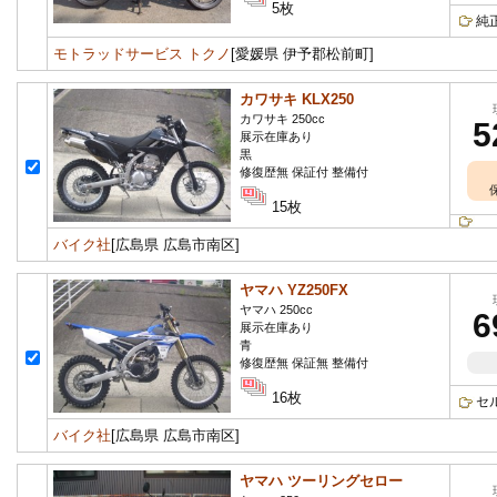
5枚
純
モトラッドサービス トクノ
[愛媛県 伊予郡松前町]
カワサキ KLX250
カワサキ 250cc
5
展示在庫あり
黒
修復歴無 保証付 整備付
15枚
バイク社
[広島県 広島市南区]
ヤマハ YZ250FX
ヤマハ 250cc
6
展示在庫あり
青
修復歴無 保証無 整備付
16枚
セ
バイク社
[広島県 広島市南区]
ヤマハ ツーリングセロー