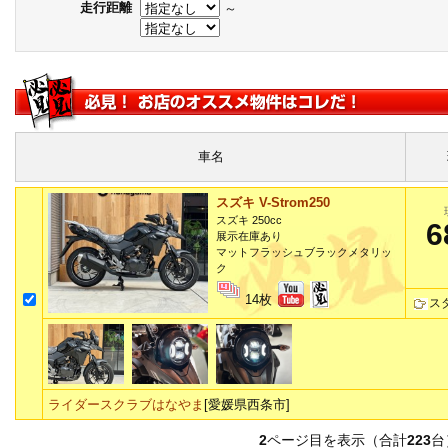
走行距離
～
車名
スズキ V-Strom250
スズキ 250cc
6
展示在庫あり
マットフラッシュブラックメタリッ
ク
14枚
ス
ライダースクラブはなやま
[愛媛県西条市]
2
ページ目を表示（合計
223
台