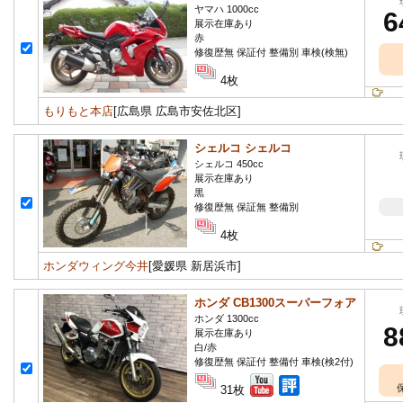
ヤマハ 1000cc
6
展示在庫あり
赤
修復歴無 保証付 整備別 車検(検無)
4枚
もりもと本店
[広島県 広島市安佐北区]
シェルコ シェルコ
シェルコ 450cc
展示在庫あり
黒
修復歴無 保証無 整備別
4枚
ホンダウィング今井
[愛媛県 新居浜市]
ホンダ CB1300スーパーフォア
ホンダ 1300cc
8
展示在庫あり
白/赤
修復歴無 保証付 整備付 車検(検2付)
31枚