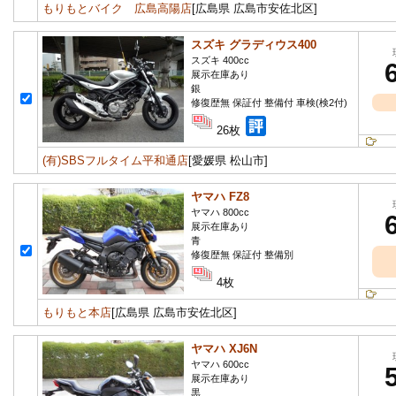
もりもとバイク 広島高陽店
[広島県 広島市安佐北区]
スズキ グラディウス400
スズキ 400cc
展示在庫あり
銀
修復歴無 保証付 整備付 車検(検2付)
26枚
(有)SBSフルタイム平和通店
[愛媛県 松山市]
ヤマハ FZ8
ヤマハ 800cc
展示在庫あり
青
修復歴無 保証付 整備別
4枚
もりもと本店
[広島県 広島市安佐北区]
ヤマハ XJ6N
ヤマハ 600cc
展示在庫あり
黒