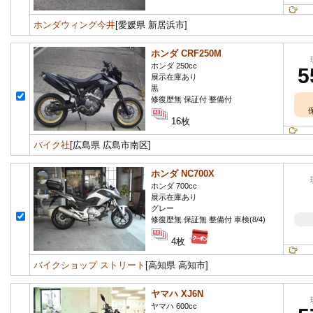
ホンダウィング今井
[愛媛県 新居浜市]
ホンダ CRF250M
ホンダ 250cc
5
展示在庫あり
黒
修復歴無 保証付 整備付
16枚
バイク社
[広島県 広島市南区]
ホンダ NC700X
ホンダ 700cc
展示在庫あり
グレー
修復歴無 保証無 整備付 車検(8/4)
4枚
バイクショップ ストリート
[高知県 高知市]
ヤマハ XJ6N
ヤマハ 600cc