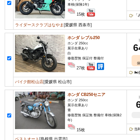
車検(保険1年)
15枚
「
ライダースクラブはなやま
[愛媛県 西条市]
ホンダ レブル250
ホンダ 250cc
6
展示在庫あり
白
修復歴無 保証付 整備付
保
27枚

バイク館松山店
[愛媛県 松山市]
ホンダ CB250セニア
ホンダ 250cc
展示在庫あり
青
修復歴無 保証無 整備付 車検(保険2
年)
当
15枚
ベストオート
[島根県 出雲市]