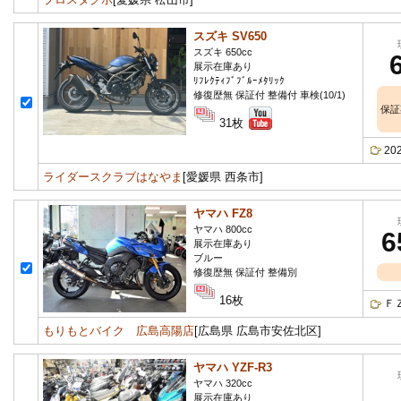
スズキ SV650
スズキ 650cc
展示在庫あり
ﾘﾌﾚｸﾃｨﾌﾞﾌﾞﾙｰﾒﾀﾘｯｸ
修復歴無 保証付 整備付 車検(10/1)
保証
31枚
2
ライダースクラブはなやま
[愛媛県 西条市]
ヤマハ FZ8
ヤマハ 800cc
6
展示在庫あり
ブルー
修復歴無 保証付 整備別
16枚
Ｆ
もりもとバイク 広島高陽店
[広島県 広島市安佐北区]
ヤマハ YZF-R3
ヤマハ 320cc
展示在庫あり