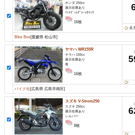
ホンダ 250cc
展示在庫あり
ﾏｯﾄﾃﾞｨﾑｸﾞﾚｰﾒﾀﾘｯｸ
16枚
走
Bike Box
[愛媛県 松山市]
ヤマハ WR155R
ヤマハ 155cc
5
展示在庫あり
青
16枚
バイク社
[広島県 広島市南区]
スズキ V-Strom250
スズキ 250cc
6
展示在庫あり
シルバー
8枚