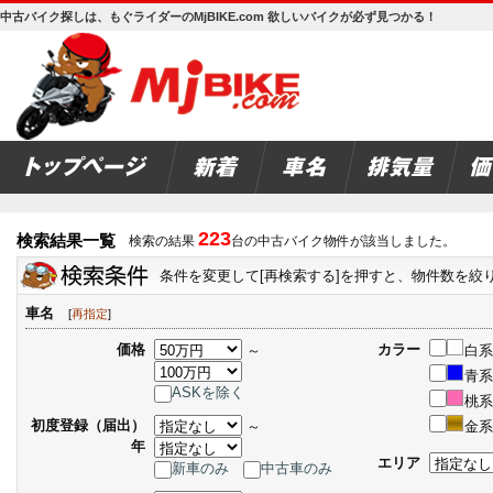
中古バイク探しは、もぐライダーのMjBIKE.com 欲しいバイクが必ず見つかる！
223
検索結果一覧
検索の結果
台の中古バイク物件が該当しました。
条件を変更して[再検索する]を押すと、物件数を絞
車名
[
再指定
]
価格
カラー
～
白系
青系
ASKを除く
桃系
初度登録（届出）
～
金系
年
エリア
新車のみ
中古車のみ