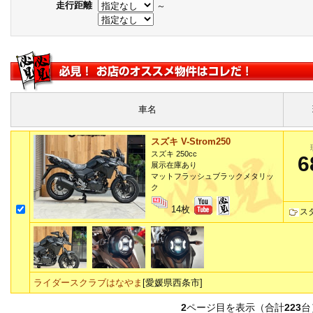
走行距離
～
車名
スズキ V-Strom250
スズキ 250cc
6
展示在庫あり
マットフラッシュブラックメタリッ
ク
14枚
ス
ライダースクラブはなやま
[愛媛県西条市]
2
ページ目を表示（合計
223
台