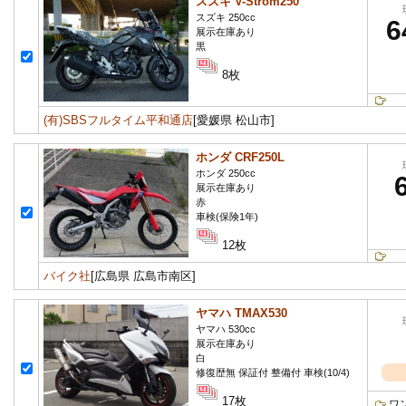
スズキ V-Strom250
スズキ 250cc
6
展示在庫あり
黒
8枚
(有)SBSフルタイム平和通店
[愛媛県 松山市]
ホンダ CRF250L
ホンダ 250cc
展示在庫あり
赤
車検(保険1年)
12枚
バイク社
[広島県 広島市南区]
ヤマハ TMAX530
ヤマハ 530cc
展示在庫あり
白
修復歴無 保証付 整備付 車検(10/4)
17枚
ワ