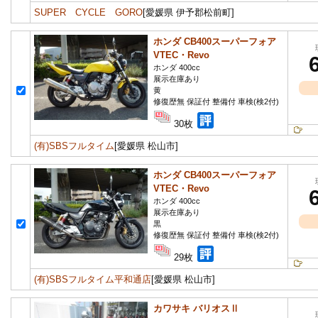
SUPER CYCLE GORO
[愛媛県 伊予郡松前町]
ホンダ CB400スーパーフォア
VTEC・Revo
ホンダ 400cc
展示在庫あり
黄
修復歴無 保証付 整備付 車検(検2付)
30枚
(有)SBSフルタイム
[愛媛県 松山市]
ホンダ CB400スーパーフォア
VTEC・Revo
ホンダ 400cc
展示在庫あり
黒
修復歴無 保証付 整備付 車検(検2付)
29枚
(有)SBSフルタイム平和通店
[愛媛県 松山市]
カワサキ バリオスⅡ