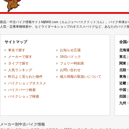
新品・中古バイク情報サイトMjBIKE.com（エムジェーバイクドットコム）。バイク本
人気・定番車種検索や、もぐライダー＆ショップのオススメバイクなど、あなたのバイク探しを
サイトマップ
全国
車名で探す
お知らせ広場
北海
メーカーで探す
SNSパドック
東北
タイプで探す
フェリー時刻表
関東
人気ランキング
お問い合わせ
北陸
昨日よく見られた物件
個人情報の取扱いについて
東海
バイクショップオススメ
近畿
バイクパーツ検索
中国
バイクショップ検索
四国
九州
メーカー別中古バイク情報