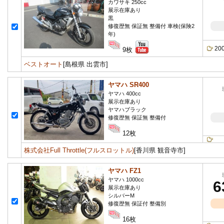
カワサキ 250cc
展示在庫あり
黒
修復歴無 保証無 整備付 車検(保険2
年)
2
9枚
ベストオート
[島根県 出雲市]
ヤマハ SR400
ヤマハ 400cc
展示在庫あり
ヤマハブラック
修復歴無 保証無 整備付
12枚
株式会社Full Throttle(フルスロットル)
[香川県 観音寺市]
ヤマハ FZ1
ヤマハ 1000cc
6
展示在庫あり
シルバーM
修復歴無 保証付 整備別
16枚