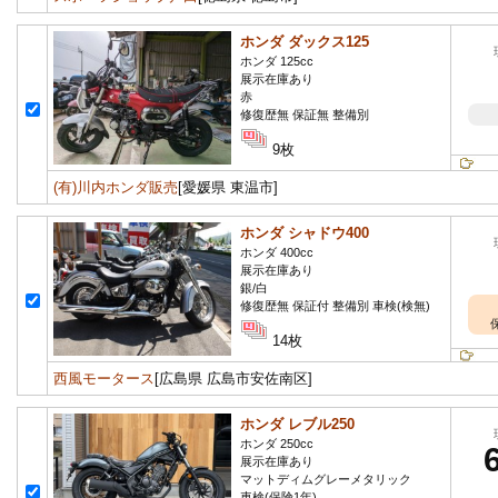
ホンダ ダックス125
ホンダ 125cc
展示在庫あり
赤
修復歴無 保証無 整備別
9枚
(有)川内ホンダ販売
[愛媛県 東温市]
ホンダ シャドウ400
ホンダ 400cc
展示在庫あり
銀/白
修復歴無 保証付 整備別 車検(検無)
14枚
西風モータース
[広島県 広島市安佐南区]
ホンダ レブル250
ホンダ 250cc
展示在庫あり
マットディムグレーメタリック
車検(保険1年)