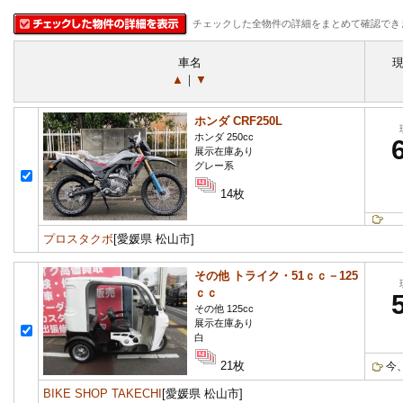
チェックした全物件の詳細をまとめて確認でき
車名
▲
｜
▼
ホンダ CRF250L
ホンダ 250cc
展示在庫あり
グレー系
14枚
プロスタクボ
[愛媛県 松山市]
その他 トライク・51ｃｃ－125
ｃｃ
その他 125cc
展示在庫あり
白
21枚
今
BIKE SHOP TAKECHI
[愛媛県 松山市]