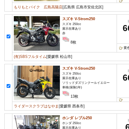
もりもとバイク 広島高陽店
[広島県 広島市安佐北区]
スズキ V-Strom250
スズキ 250cc
6
展示在庫あり
赤
8枚
黄
(有)SBSフルタイム
[愛媛県 松山市]
スズキ V-Strom250
スズキ 250cc
6
展示在庫あり
ソリッドダズリンクールイエロー
車検(保険1年)
13枚
ライダースクラブはなやま
[愛媛県 西条市]
ホンダ レブル250
ホンダ 250cc
展示在庫あり