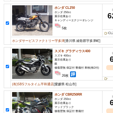
ホンダ CL250
ホンダ 250cc
6
展示在庫あり
キャンディーエナジーオレンジ
5枚
C
ホンダサービスファクトリー宇多津
[香川県 綾歌郡宇多津町]
スズキ グラディウス400
スズキ 400cc
展示在庫あり
銀
修復歴無 保証付 整備付 車検(検2付)
26枚
(有)SBSフルタイム平和通店
[愛媛県 松山市]
ホンダ CBR250RR
ホンダ 250cc
展示在庫あり
マッドブラック
修復歴無 保証付 整備付