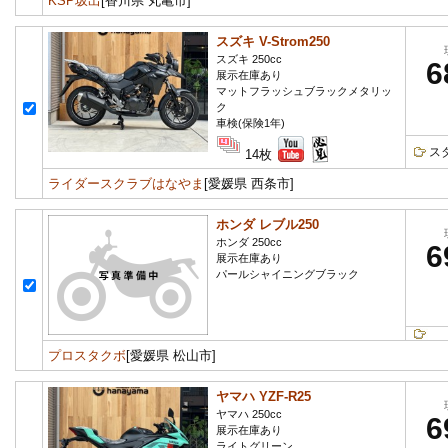
KSP坂出
[香川県 丸亀市]
スズキ V-Strom250
スズキ 250cc
6
展示在庫あり
マットフラッシュブラックメタリッ
ク
車検(保険1年)
ス
14枚
ライダースクラブはなやま
[愛媛県 西条市]
ホンダ レブル250
ホンダ 250cc
6
展示在庫あり
パールシャイニングブラック
プロスタクボ
[愛媛県 松山市]
ヤマハ YZF-R25
ヤマハ 250cc
6
展示在庫あり
ライトグリーン