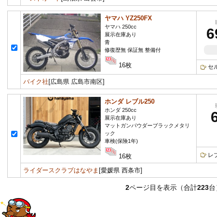
ヤマハ YZ250FX
ヤマハ 250cc
6
展示在庫あり
青
修復歴無 保証無 整備付
16枚
セ
バイク社
[広島県 広島市南区]
ホンダ レブル250
ホンダ 250cc
展示在庫あり
マットガンパウダーブラックメタリ
ック
車検(保険1年)
レ
16枚
ライダースクラブはなやま
[愛媛県 西条市]
2
ページ目を表示（合計
223
台