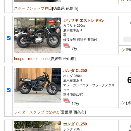
スポーツショップ戸田
[徳島県 徳島市]
カワサキ エストレヤRS
カワサキ 250cc
展示在庫あり
黒
修復歴無 保証無 整備付
7枚
距
hoops motor build
[愛媛県 松山市]
ホンダ CL250
ホンダ 250cc
展示在庫あり
マットガンパウダーブラックメタリ
ック
車検(保険1年)
お
12枚
ライダースクラブはなやま
[愛媛県 西条市]
ホンダ CL250
ホンダ 250cc