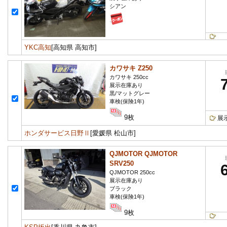
シアン
YKC高知
[高知県 高知市]
カワサキ Z250
カワサキ 250cc
展示在庫あり
黒/マットグレー
車検(保険1年)
9枚
展
ホンダサービス日野Ⅱ
[愛媛県 松山市]
QJMOTOR QJMOTOR
SRV250
QJMOTOR 250cc
展示在庫あり
ブラック
車検(保険1年)
9枚