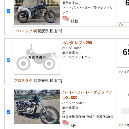
展示在庫あり
マットガンパウダーブラックメタリ
ック
11枚
プロスタクボ
[愛媛県 松山市]
ホンダ レブル250
ホンダ 250cc
6
展示在庫あり
パールカデットグレー
１
プロスタクボ
[愛媛県 松山市]
ハーレー ハーレーダビッドソ
ンXL883
ハーレー 883cc
展示在庫あり
黒
修復歴無 保証無 整備付 車検(検2付)
ス
8枚