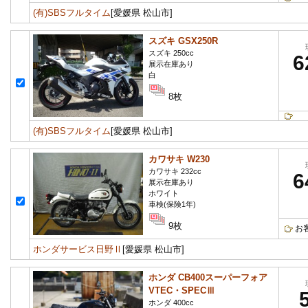
(有)SBSフルタイム
[愛媛県 松山市]
スズキ GSX250R
スズキ 250cc
6
展示在庫あり
白
8枚
(有)SBSフルタイム
[愛媛県 松山市]
カワサキ W230
カワサキ 232cc
6
展示在庫あり
ホワイト
車検(保険1年)
9枚
お
ホンダサービス日野Ⅱ
[愛媛県 松山市]
ホンダ CB400スーパーフォア
VTEC・SPECⅢ
ホンダ 400cc