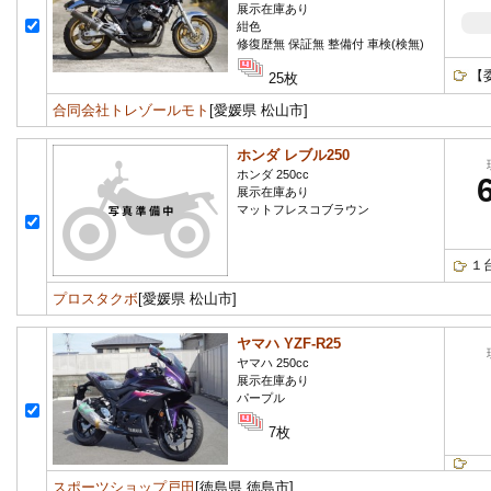
展示在庫あり
紺色
修復歴無 保証無 整備付 車検(検無)
【
25枚
合同会社トレゾールモト
[愛媛県 松山市]
ホンダ レブル250
ホンダ 250cc
展示在庫あり
マットフレスコブラウン
１
プロスタクボ
[愛媛県 松山市]
ヤマハ YZF-R25
ヤマハ 250cc
展示在庫あり
パープル
7枚
スポーツショップ戸田
[徳島県 徳島市]