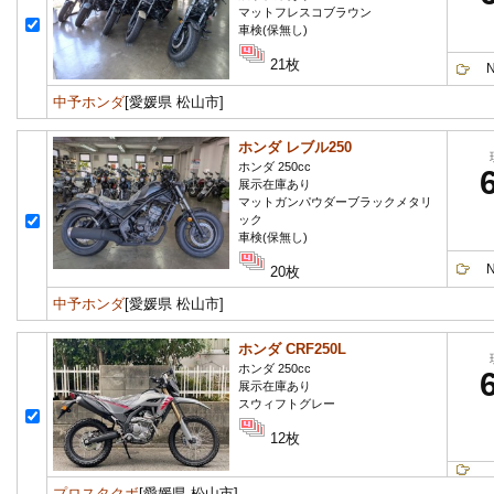
マットフレスコブラウン
車検(保無し)
21枚
Ne
中予ホンダ
[愛媛県 松山市]
ホンダ レブル250
ホンダ 250cc
展示在庫あり
マットガンパウダーブラックメタリ
ック
車検(保無し)
Ne
20枚
中予ホンダ
[愛媛県 松山市]
ホンダ CRF250L
ホンダ 250cc
展示在庫あり
スウィフトグレー
12枚
プロスタクボ
[愛媛県 松山市]