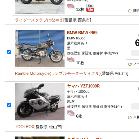
12枚
随
ライダースクラブはなやま
[愛媛県 西条市]
BMW BMW･R65
BMW 650cc
展示在庫あり
黒
修復歴無 保証無 整備付 車検(9/2)
10枚
ノ
Ramble Motorcycle(ランブルモーターサイクル)
[愛媛県 松山市]
ヤマハ YZF1000R
ヤマハ 1000cc
展示在庫あり
黒/灰
修復歴無 保証無 整備別 車検(検2付)
6枚
※
TOOLBOX
[愛媛県 松山市]