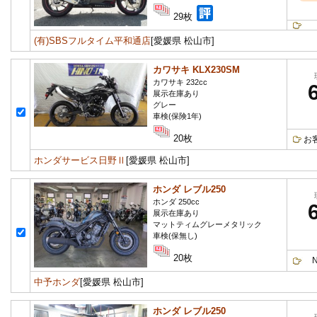
29枚
(有)SBSフルタイム平和通店
[愛媛県 松山市]
カワサキ KLX230SM
カワサキ 232cc
展示在庫あり
グレー
車検(保険1年)
20枚
お
ホンダサービス日野Ⅱ
[愛媛県 松山市]
ホンダ レブル250
ホンダ 250cc
展示在庫あり
マットティムグレーメタリック
車検(保無し)
20枚
Ne
中予ホンダ
[愛媛県 松山市]
ホンダ レブル250