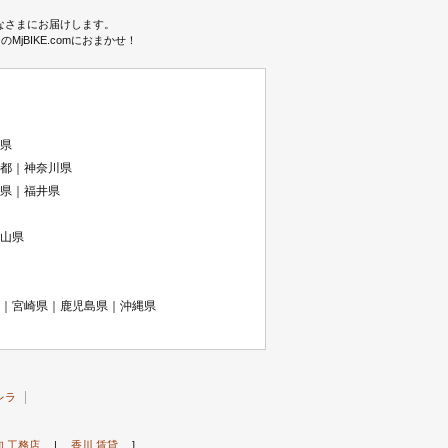
みなさまにお届けします。
BIKE.comにおまかせ！
県
都｜神奈川県
県｜福井県
山県
｜宮崎県｜鹿児島県｜沖縄県
レラ
知 工務店
|
香川 賃貸
]