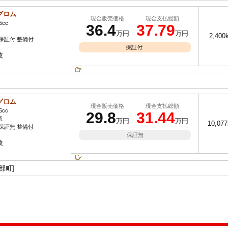
グロム
現金販売価格
現金支払総額
5cc
36.4
37.79
万円
万円
2,400
保証付 整備付
保証付
枚
グロム
現金販売価格
現金支払総額
5cc
29.8
31.44
系
万円
万円
10,07
保証無 整備付
保証無
枚
部町]