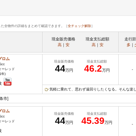
した全物件の詳細をまとめて確認できます。［
全チェック解除
］
現金販売価格
現金支払総額
走行
高
｜
安
高
｜
安
多
｜
グロム
現金販売価格
現金支払総額
5cc
44
46.2
ィーレッド
-
万円
万円
1年)
枚
気軽に乗れて、思わず遠回りしたくなる。そんな楽しさ
条市]
グロム
現金販売価格
現金支払総額
5cc
44
45.39
ィーレッド
万円
万円
-
枚