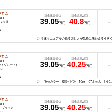
]
グロム
現金販売価格
現金支払総額
5cc
39.05
40.8
ﾞﾝﾎﾜｲﾄ
-
万円
万円
枚
５速マニュアルの操る楽しさが気軽に味わえるＧＲＯＭ
グロム
現金販売価格
現金支払総額
5cc
39.05
40.25
ライゾンホワイト
-
万円
万円
し)
枚
Newカラー 空冷4ｻｲｸﾙ 10ps 67.8km/Ⅼ ﾀﾝｸ6..
グロム
現金販売価格
現金支払総額
5cc
39.05
40.25
ン ブラック
-
万円
万円
し)