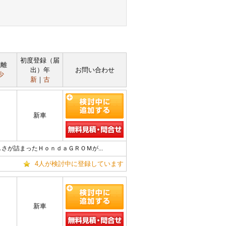
初度登録（届
距離
出）年
お問い合わせ
少
新
｜
古
新車
が詰まったＨｏｎｄａＧＲＯＭが...
4人が検討中に登録しています
新車