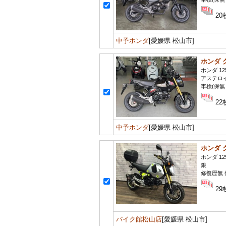
20
中予ホンダ
[愛媛県 松山市]
ホンダ 
ホンダ 12
アステロ
車検(保無
22
中予ホンダ
[愛媛県 松山市]
ホンダ 
ホンダ 12
銀
修復歴無 
29
バイク館松山店
[愛媛県 松山市]