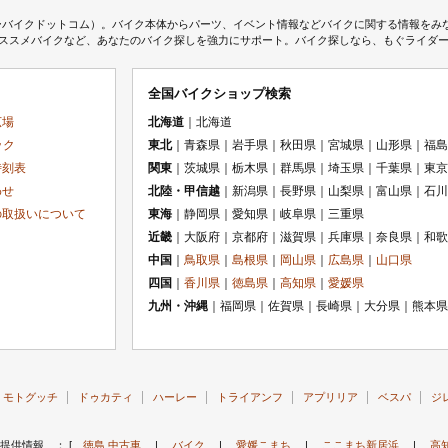
ムジェーバイクドットコム）。バイク本体からパーツ、イベント情報などバイクに関する情報を
スメバイクなど、あなたのバイク探しを強力にサポート。バイク探しなら、もぐライダーのMj
全国バイクショップ検索
広場
北海道
｜北海道
ック
東北
｜青森県｜岩手県｜秋田県｜宮城県｜山形県｜福島
時刻表
関東
｜茨城県｜栃木県｜群馬県｜埼玉県｜千葉県｜東京
わせ
北陸・甲信越
｜新潟県｜長野県｜山梨県｜富山県｜石川
の取扱いについて
東海
｜静岡県｜愛知県｜岐阜県｜三重県
近畿
｜大阪府｜京都府｜滋賀県｜兵庫県｜奈良県｜和歌
中国
｜
鳥取県
｜
島根県
｜
岡山県
｜
広島県
｜
山口県
四国
｜
香川県
｜
徳島県
｜
高知県
｜
愛媛県
九州・沖縄
｜福岡県｜佐賀県｜長崎県｜大分県｜熊本県
モトグッチ
ドゥカティ
ハーレー
トライアンフ
アプリリア
ベスパ
ジ
提供情報 ： [
徳島 中古車
|
バイク
|
愛媛こまち
|
ここまち新居浜
|
高