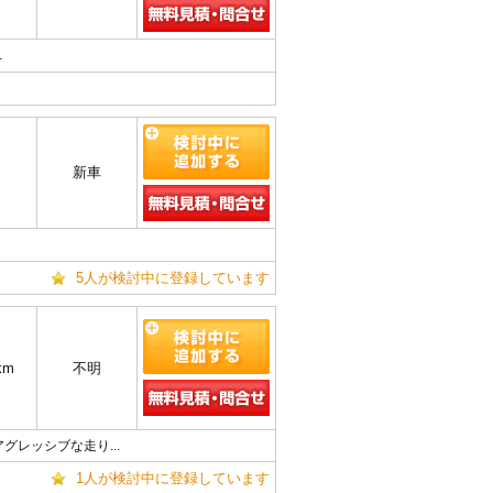
.
新車
5人が検討中に登録しています
km
不明
レッシブな走り...
1人が検討中に登録しています