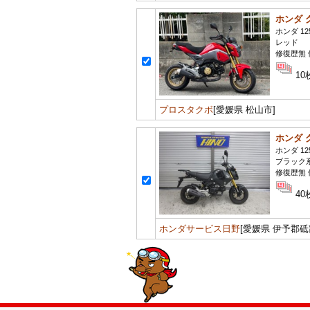
ホンダ 
ホンダ 12
レッド
修復歴無 
10
プロスタクボ
[愛媛県 松山市]
ホンダ 
ホンダ 12
ブラック
修復歴無 
40
ホンダサービス日野
[愛媛県 伊予郡砥