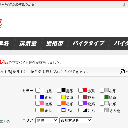
欲しいバイクが必ず見つかる！
よう
14
台の中古バイク物件が該当しました。
検索する]を押すと、物件数を絞り込むことができます。
カラー
白系
黒系
赤系
灰系
青系
黄系
茶系
緑系
桃系
橙系
紫系
銀系
金系
ﾄﾘｺ
ﾂｰﾄﾝ
その他
エリア
車のみ