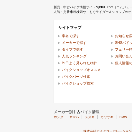
新品・中古バイク情報サイトMjBIKE.com（エ
人気・定番車種検索や、もぐライダー＆ショップのオス
サイトマップ
車名で探す
お知らせ
メーカーで探す
SNSパド
タイプで探す
フェリー
人気ランキング
お問い合
昨日よく見られた物件
個人情報
バイクショップオススメ
バイクパーツ検索
バイクショップ検索
メーカー別中古バイク情報
ホンダ
ヤマハ
スズキ
カワサキ
BMW
株式会社アイクコーポレーション