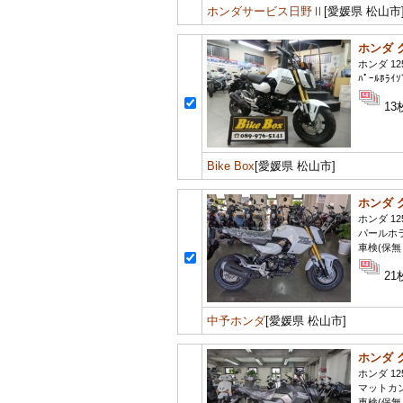
ホンダサービス日野Ⅱ
[愛媛県 松山市
ホンダ 
ホンダ 12
ﾊﾟｰﾙﾎﾗｲｿ
13
Bike Box
[愛媛県 松山市]
ホンダ 
ホンダ 12
パールホ
車検(保無
21
中予ホンダ
[愛媛県 松山市]
ホンダ 
ホンダ 12
マットカ
車検(保無