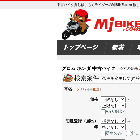
中古バイク探しは、もぐライダーのMjBIKE.com 
グロム ホンダ 中古バイク
検索の結果
条件を変更して[再
車名
グロム
[
再指定
]
価格
～
ASKを除く
初度登録（届出）
～
年
新車のみ
中古