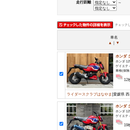
走行距離
～
チェック
車名
▲
｜
▼
ホンダ 
ホンダ 12
ゲイエテ
車検(保険
12
ライダースクラブはなやま
[愛媛県 西
ホンダ 
ホンダ 12
ゲイエテ
19