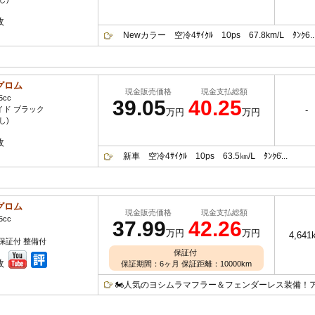
枚
Newカラー 空冷4ｻｲｸﾙ 10ps 67.8km/Ⅼ ﾀﾝｸ6..
グロム
現金販売価格
現金支払総額
5cc
39.05
40.25
イド ブラック
-
万円
万円
し)
枚
新車 空冷4ｻｲｸﾙ 10ps 63.5㎞/Ⅼ ﾀﾝｸ6͗...
グロム
現金販売価格
現金支払総額
5cc
37.99
42.26
万円
万円
4,641
保証付 整備付
保証付
枚
保証期間：6ヶ月 保証距離：10000km
🏍人気のヨシムラマフラー＆フェンダーレス装備！アグ