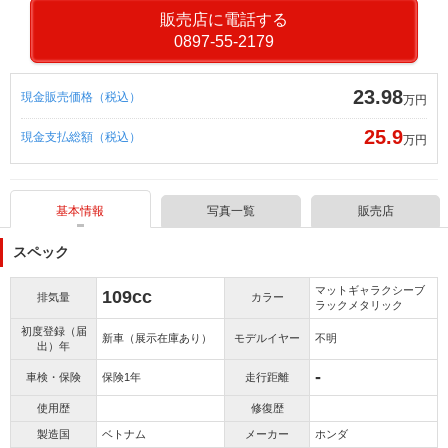
販売店に電話する
0897-55-2179
23.98
現金販売価格（税込）
万円
25.9
現金支払総額（税込）
万円
基本情報
写真一覧
販売店
スペック
マットギャラクシーブ
109cc
排気量
カラー
ラックメタリック
初度登録（届
新車（展示在庫あり）
モデルイヤー
不明
出）年
-
車検・保険
保険1年
走行距離
使用歴
修復歴
製造国
ベトナム
メーカー
ホンダ