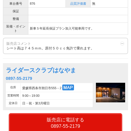
車台番号
876
品質評価書
無
保証
整備
装備・ポイン
新車５年延長保証プラン加入可能車両です。
ト
販売店コメント
シート高は７４５ｍｍ。原付５０ｃｃ免許で乗れます。
ライダースクラブはなやま
0897-55-2179
住所
愛媛県西条市朔日市555－2
営業時間
9:00～19:00
定休日
日・祝・第3月曜日
販売店に電話する
0897-55-2179