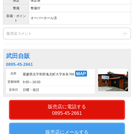
保証
保証無
整備
整備付
装備・ポイン
オーバーホール済
ト
販売店コメント
武田自販
0895-45-2661
住所
愛媛県北宇和郡鬼北町大字奈良768
営業時間
9:00～18:00
定休日
日曜・祝日
販売店に電話する
0895-45-2661
販売店にメールする