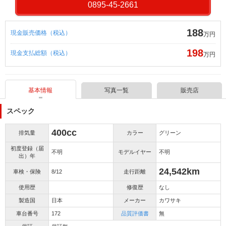
0895-45-2661
188
現金販売価格（税込）
万円
198
現金支払総額（税込）
万円
基本情報
写真一覧
販売店
スペック
400cc
排気量
カラー
グリーン
初度登録（届
不明
モデルイヤー
不明
出）年
24,542km
車検・保険
8/12
走行距離
使用歴
修復歴
なし
製造国
日本
メーカー
カワサキ
車台番号
172
品質評価書
無