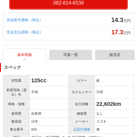
082-814-6538
14.3
現金販売価格（税込）
万円
17.3
現金支払総額（税込）
万円
基本情報
写真一覧
販売店
スペック
125cc
排気量
カラー
銀
初度登録（届
不明
モデルイヤー
不明
出）年
22,602km
車検・保険
走行距離
使用歴
自家用
修復歴
なし
製造国
日本
メーカー
スズキ
車台番号
063
品質評価書
無