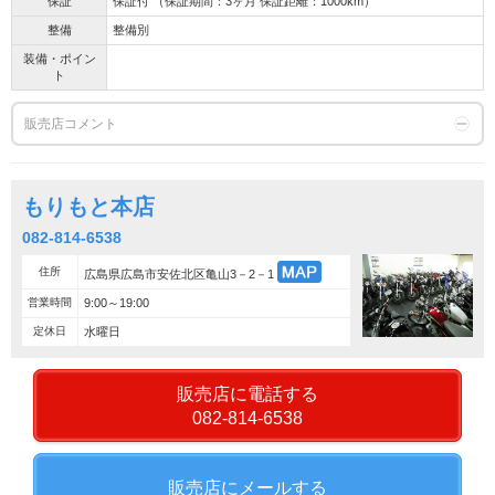
保証
保証付 （保証期間：3ヶ月 保証距離：1000km）
整備
整備別
装備・ポイン
ト
販売店コメント
もりもと本店
082-814-6538
住所
広島県広島市安佐北区亀山3－2－1
営業時間
9:00～19:00
定休日
水曜日
販売店に電話する
082-814-6538
販売店にメールする