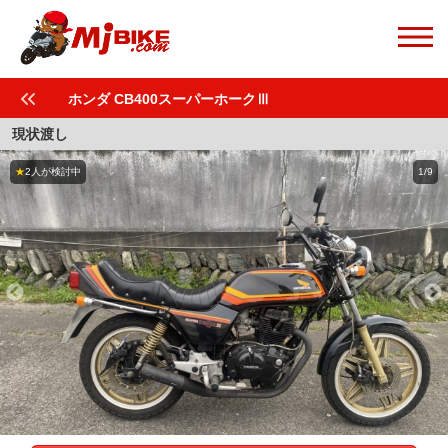
ホンダ CB400スーパーホークⅢ
現状渡し
★
2人が検討中
1/9