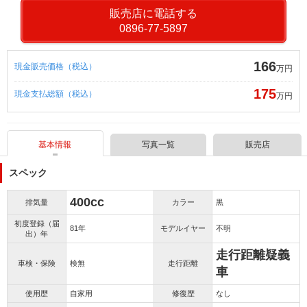
販売店に電話する
0896-77-5897
166
現金販売価格（税込）
万円
175
現金支払総額（税込）
万円
基本情報
写真一覧
販売店
スペック
400cc
排気量
カラー
黒
初度登録（届
81年
モデルイヤー
不明
出）年
走行距離疑義
車検・保険
検無
走行距離
車
使用歴
自家用
修復歴
なし