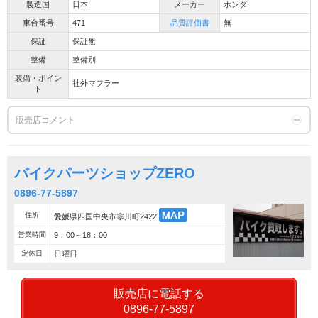
製造国
日本
メーカー
ホンダ
車台番号
471
品質評価書
無
保証
保証無
整備
整備別
装備・ポイン
社外マフラー
ト
販売店コメント
バイクパーツショップZERO
0896-77-5897
住所
愛媛県四国中央市寒川町2422
営業時間
9：00～18：00
定休日
日曜日
販売店に電話する
0896-77-5897