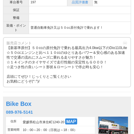
車台番号
197
品質評価書
無
保証
整備
装備・ポイン
普通自動車免許又は５０cc原付免許で乗れます！
ト
販売店コメント
【新基準原付】５０ccの原付免許で乗れる最高出力4.0kw以下のDio110Lite
☆５０ccエンジンと比べ１１０ccのゆとりあるパワー＆安心感のある加速
性で交通の流れにスムーズに乗れる走りやすさが魅力！
☆１４インチのタイヤサイズで走行性能の安定性もＧＯＯＤ！
☆足つき性の良いシート形状＆ローシートで停止時も安心！
店頭にてぜひ！じっくりとご覧ください
お気軽にどうぞ(^.^)/
Bike Box
089-976-5141
住所
愛媛県松山市来住町1240-20
営業時間
10：00～20：00（日祝は～18：00）