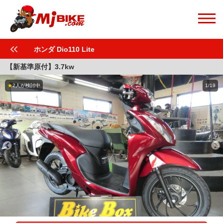
ホンダ Dio110 Lite
【新基準原付】3.7kw
★
2人が検討中
1/19