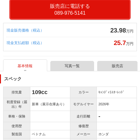
販売店に電話する
原付免許で乗れるDio110Ｌｉｔｅ【新基準原付】のNewスタンダード！
089-976-5141
23.98
現金販売価格（税込）
万円
25.7
現金支払総額（税込）
万円
基本情報
写真一覧
販売店
スペック
109cc
排気量
カラー
ｷｬﾝﾃﾞｨﾗｽﾀｰﾚｯﾄﾞ
初度登録（届
新車（展示在庫あり）
モデルイヤー
2026年
出）年
-
車検・保険
走行距離
使用歴
修復歴
製造国
ベトナム
メーカー
ホンダ