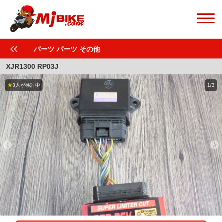
パーツ パーツ その他
XJR1300 RP03J
★
3人が検討中
1/3