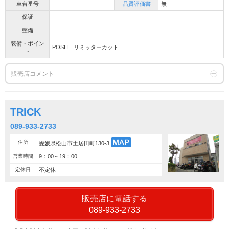
車台番号
品質評価書
無
保証
整備
装備・ポイン
POSH リミッターカット
ト
販売店コメント
TRICK
089-933-2733
住所
愛媛県松山市土居田町130-3
営業時間
9：00～19：00
定休日
不定休
販売店に電話する
089-933-2733