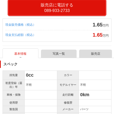
販売店に電話する
089-933-2733
1.65
現金販売価格（税込）
万円
1.65
現金支払総額（税込）
万円
基本情報
写真一覧
販売店
スペック
0cc
排気量
カラー
初度登録（届
不明
モデルイヤー
不明
出）年
0km
車検・保険
走行距離
使用歴
修復歴
製造国
メーカー
パーツ