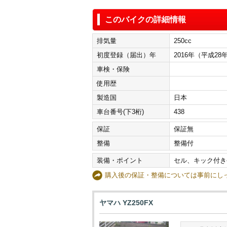
このバイクの詳細情報
排気量
250cc
初度登録（届出）年
2016年（平成28
車検・保険
使用歴
製造国
日本
車台番号(下3桁)
438
保証
保証無
整備
整備付
装備・ポイント
セル、キック付き
購入後の保証・整備については事前に
ヤマハ YZ250FX