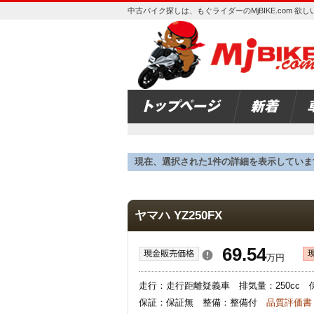
中古バイク探しは、もぐライダーのMjBIKE.com 
現在、選択された1件の詳細を表示していま
ヤマハ YZ250FX
69.54
万円
走行：走行距離疑義車 排気量：250cc
保証：保証無 整備：整備付
品質評価書