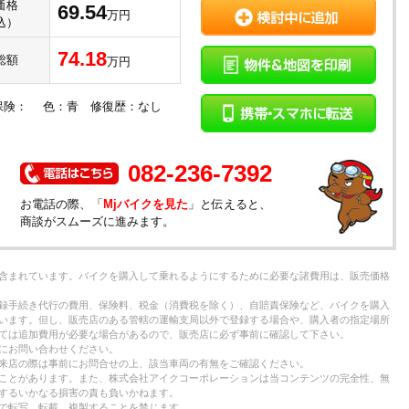
価格
69.54
万円
込）
74.18
総額
万円
 保険： 色：青 修復歴：なし
）
082-236-7392
お電話の際、「
Mjバイクを見た
」と伝えると、
商談がスムーズに進みます。
含まれています。バイクを購入して乗れるようにするために必要な諸費用は、販売価格
録手続き代行の費用、保険料、税金（消費税を除く）、自賠責保険など、バイクを購入
います。但し、販売店のある管轄の運輸支局以外で登録する場合や、購入者の指定場所
ては追加費用が必要な場合があるので、販売店に必ず事前に確認して下さい。
にお問い合わせください。
来店の際は事前にお問合せの上、該当車両の有無をご確認ください。
ことがあります。また、株式会社アイクコーポレーションは当コンテンツの完全性、無
するいかなる損害の責も負いかねます。
で転写、転載、複製することを禁じます。