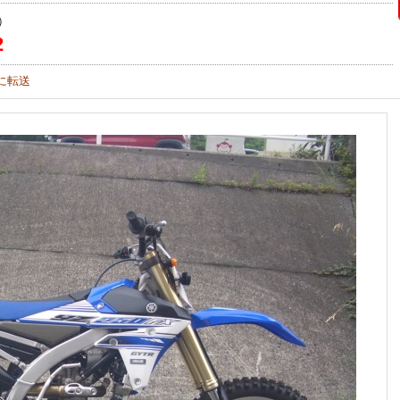
）
2
に転送