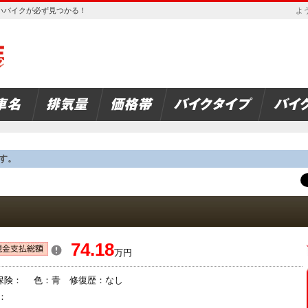
欲しいバイクが必ず見つかる！
よう
す。
74.18
万円
 保険： 色：青 修復歴：なし
：