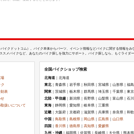
ムジェーバイクドットコム）。バイク本体からパーツ、イベント情報などバイクに関する情報を
スメバイクなど、あなたのバイク探しを強力にサポート。バイク探しなら、もぐライダーのMj
全国バイクショップ検索
広場
北海道
｜北海道
ック
東北
｜青森県｜岩手県｜秋田県｜宮城県｜山形県｜福島
時刻表
関東
｜茨城県｜栃木県｜群馬県｜埼玉県｜千葉県｜東京
わせ
北陸・甲信越
｜新潟県｜長野県｜山梨県｜富山県｜石川
の取扱いについて
東海
｜静岡県｜愛知県｜岐阜県｜三重県
近畿
｜大阪府｜京都府｜滋賀県｜兵庫県｜奈良県｜和歌
中国
｜
鳥取県
｜
島根県
｜
岡山県
｜
広島県
｜
山口県
四国
｜
香川県
｜
徳島県
｜
高知県
｜
愛媛県
九州・沖縄
｜福岡県｜佐賀県｜長崎県｜大分県｜熊本県