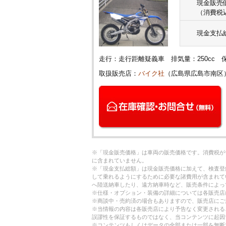
現金販売
（消費税
現金支払
走行：走行距離疑義車 排気量：250cc
取扱販売店：
バイク社
（広島県広島市南区
※「現金販売価格」は車両の販売価格です。消費税が
に含まれていません。
※「現金支払総額」は現金販売価格に加えて、検査登
して乗れるようにするために必要な諸費用が含まれて
へ陸送納車したり、遠方納車時など、販売条件によっ
※仕様・オプション・装備の詳細については各販売店
※商談中・売約済の場合もありますので、販売店にご
※当情報の内容は各販売店により予告なく変更される
誤謬性を保証するものではなく、当コンテンツに起因
※コンテンツもしくはデータの全部または一部を無断