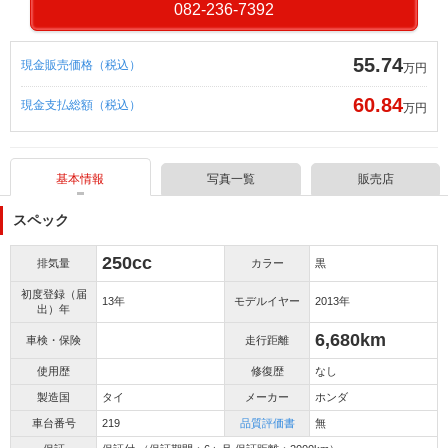
082-236-7392
55.74
現金販売価格（税込）
万円
60.84
現金支払総額（税込）
万円
基本情報
写真一覧
販売店
スペック
250cc
排気量
カラー
黒
初度登録（届
13年
モデルイヤー
2013年
出）年
6,680km
車検・保険
走行距離
使用歴
修復歴
なし
製造国
タイ
メーカー
ホンダ
車台番号
219
品質評価書
無