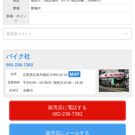
保証
保証付 （保証期間：6ヶ月 保証距離：2000km）
整備
整備付
装備・ポイン
ト
販売店コメント
バイク社
082-236-7392
住所
広島県広島市南区大州4-12-10
営業時間
平日9:00～19:30/日･祝祭日10:00～19:30
定休日
水曜日
販売店に電話する
082-236-7392
販売店にメールする