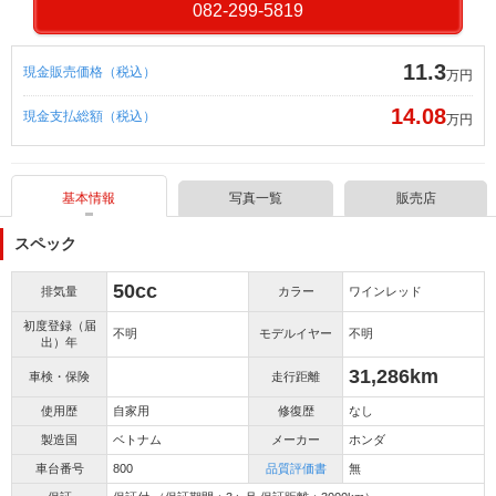
082-299-5819
11.3
現金販売価格（税込）
万円
14.08
現金支払総額（税込）
万円
基本情報
写真一覧
販売店
スペック
50cc
排気量
カラー
ワインレッド
初度登録（届
不明
モデルイヤー
不明
出）年
31,286km
車検・保険
走行距離
使用歴
自家用
修復歴
なし
製造国
ベトナム
メーカー
ホンダ
車台番号
800
品質評価書
無