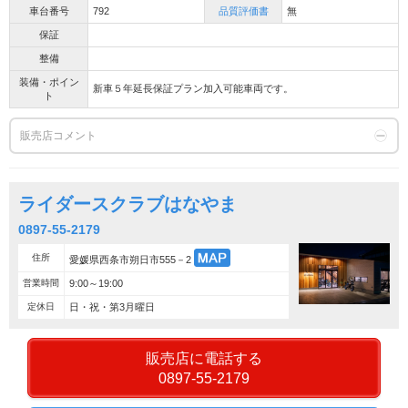
車台番号
792
品質評価書
無
保証
整備
装備・ポイン
新車５年延長保証プラン加入可能車両です。
ト
販売店コメント
ライダースクラブはなやま
0897-55-2179
住所
愛媛県西条市朔日市555－2
営業時間
9:00～19:00
定休日
日・祝・第3月曜日
販売店に電話する
0897-55-2179