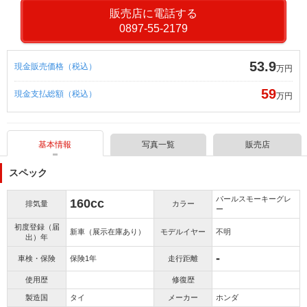
販売店に電話する
0897-55-2179
53.9
現金販売価格（税込）
万円
59
現金支払総額（税込）
万円
基本情報
写真一覧
販売店
スペック
パールスモーキーグレ
160cc
排気量
カラー
ー
初度登録（届
新車（展示在庫あり）
モデルイヤー
不明
出）年
-
車検・保険
保険1年
走行距離
使用歴
修復歴
製造国
タイ
メーカー
ホンダ