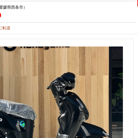
愛媛県西条市）
9
に転送