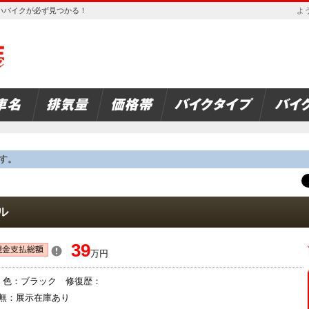
欲しいバイクが必ず見つかる！
よう
す。
ル
39
万円
年 色：ブラック 修復歴：
無：展示在庫あり