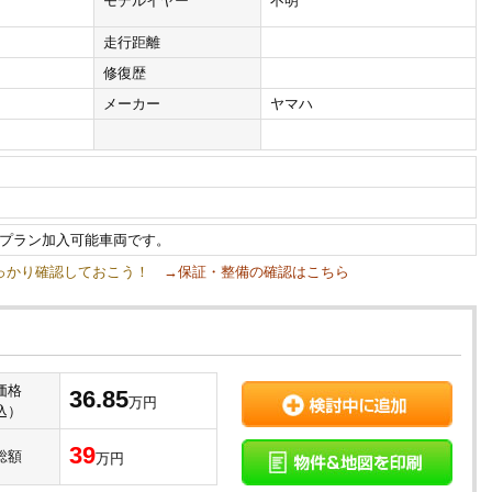
モデルイヤー
不明
走行距離
修復歴
メーカー
ヤマハ
プラン加入可能車両です。
しっかり確認しておこう！
→保証・整備の確認はこちら
価格
36.85
万円
込）
39
総額
万円