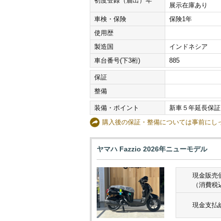
初度登録（届出）年
展示在庫あり
車検・保険
保険1年
使用歴
製造国
インドネシア
車台番号(下3桁)
885
保証
整備
装備・ポイント
新車５年延長保証
購入後の保証・整備については事前に
ヤマハ Fazzio 2026年ニューモデル
現金販売
（消費税
現金支払