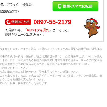
年 色：ブラック 修復歴：
愛媛県西条市）
0897-55-2179
お電話の際、「
Mjバイクを見た
」と伝えると、
商談がスムーズに進みます。
含まれています。バイクを購入して乗れるようにするために必要な諸費用は、販売価格
録手続き代行の費用、保険料、税金（消費税を除く）、自賠責保険など、バイクを購入
います。但し、販売店のある管轄の運輸支局以外で登録する場合や、購入者の指定場所
ては追加費用が必要な場合があるので、販売店に必ず事前に確認して下さい。
にお問い合わせください。
来店の際は事前にお問合せの上、該当車両の有無をご確認ください。
ことがあります。また、株式会社アイクコーポレーションは当コンテンツの完全性、無
するいかなる損害の責も負いかねます。
で転写、転載、複製することを禁じます。