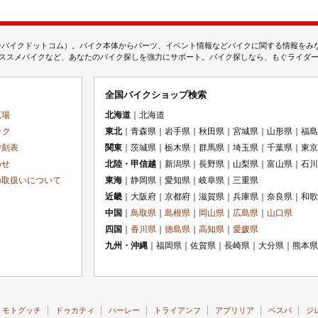
ムジェーバイクドットコム）。バイク本体からパーツ、イベント情報などバイクに関する情報を
スメバイクなど、あなたのバイク探しを強力にサポート。バイク探しなら、もぐライダーのMj
全国バイクショップ検索
広場
北海道
｜北海道
ック
東北
｜青森県｜岩手県｜秋田県｜宮城県｜山形県｜福島
時刻表
関東
｜茨城県｜栃木県｜群馬県｜埼玉県｜千葉県｜東京
わせ
北陸・甲信越
｜新潟県｜長野県｜山梨県｜富山県｜石川
の取扱いについて
東海
｜静岡県｜愛知県｜岐阜県｜三重県
近畿
｜大阪府｜京都府｜滋賀県｜兵庫県｜奈良県｜和歌
中国
｜
鳥取県
｜
島根県
｜
岡山県
｜
広島県
｜
山口県
四国
｜
香川県
｜
徳島県
｜
高知県
｜
愛媛県
九州・沖縄
｜福岡県｜佐賀県｜長崎県｜大分県｜熊本県
モトグッチ
ドゥカティ
ハーレー
トライアンフ
アプリリア
ベスパ
ジ